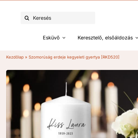
Kihagyás
Keresés...
Esküvő
Keresztelő, elsőáldozás
Kezdőlap
»
Szomorúság erdeje kegyeleti gyertya [RKD520]