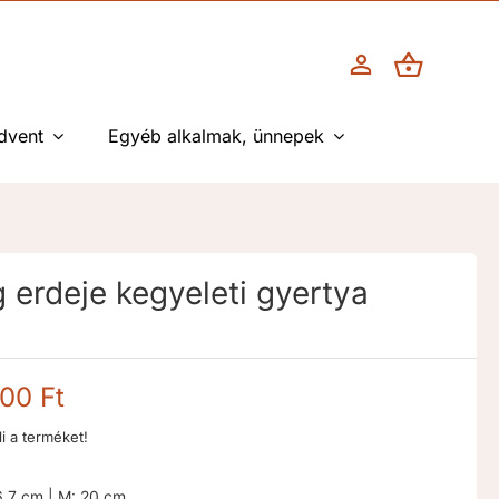
dvent
Egyéb alkalmak, ünnepek
erdeje kegyeleti gyertya
Ártartomány:
900
Ft
6.400 Ft
li a terméket!
-
8.900 Ft
6,7 cm | M: 20 cm