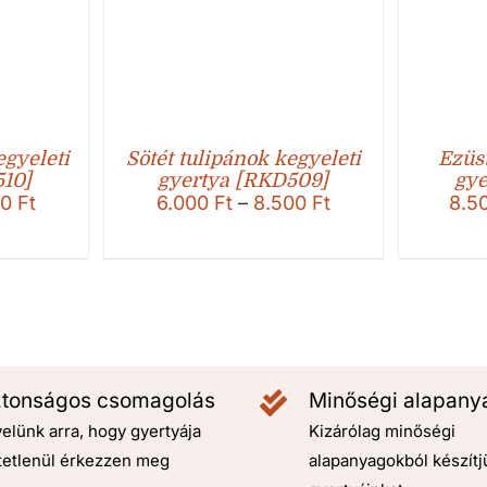
gyeleti
Sötét tulipánok kegyeleti
Ezüst
510]
gyertya [RKD509]
gye
Ártartomány:
Ártartomány:
00
Ft
6.000
Ft
–
8.500
Ft
8.5
6.400 Ft
6.000 Ft
-
-
8.900 Ft
8.500 Ft
ztonságos csomagolás
Minőségi alapany
elünk arra, hogy gyertyája
Kizárólag minőségi
tetlenül érkezzen meg
alapanyagokból készítj