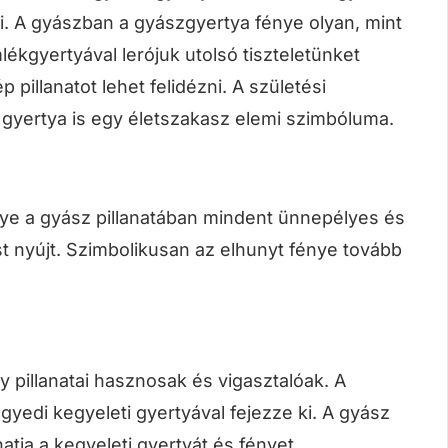
i. A gyászban a gyászgyertya fénye olyan, mint
ékgyertyával lerójuk utolsó tiszteletünket
pillanatot lehet felidézni. A születési
gyertya is egy életszakasz elemi szimbóluma.
nye a gyász pillanatában mindent ünnepélyes és
t nyújt. Szimbolikusan az elhunyt fénye tovább
y pillanatai hasznosak és vigasztalóak. A
yedi kegyeleti gyertyával fejezze ki. A gyász
tja a kegyeleti gyertyát és fényet