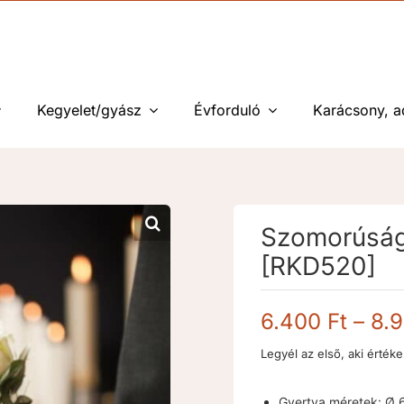
Kegyelet/gyász
Évforduló
Karácsony, a
Szomorúság 
[RKD520]
6.400
Ft
–
8.
Legyél az első, aki értéke
Gyertya méretek: Ø 