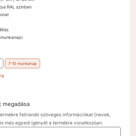
tya RAL színben
onat
lítás
3 munkanap)
7-10 munkanap
ra
ók megadása
a termékre felírandó szöveges információkat (nevek,
 és más egyedi igényét a termékre vonatkozóan.