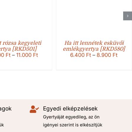
 rózsa kegyeleti
Ha itt lennétek esküvői
rtya [RKD501]
emlékgyertya [RKD580]
Ártartomány:
Ártar
00
Ft
–
11.000
Ft
6.400
Ft
–
8.900
Ft
8.500 Ft
6.400
-
-
11.000 Ft
8.900
agok
Egyedi elképzelések
Gyertyáját egyedileg, az ön
ük
igényei szerint is elkészítjük