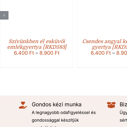
Szívünkben él esküvői
Csendes angyal ke
emlékgyertya [RKD583]
gyertya [RKD
Ártartomány:
6.400
Ft
–
8.900
Ft
6.400
Ft
–
8.9
6.400 Ft
-
8.900 Ft
Gondos kézi munka
Bi
A legnagyobb odafigyeléssel és
Ügy
gondossággal készítjük
sér