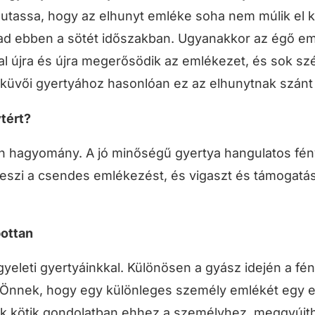
utassa, hogy az elhunyt emléke soha nem múlik el k
 ad ebben a sötét időszakban. Ugyanakkor az égő eml
 újra és újra megerősödik az emlékezet, és sok szép 
küvői gyertyához hasonlóan ez az elhunytnak szánt 
tért?
zén hagyomány. A jó minőségű gyertya hangulatos fé
teszi a csendes emlékezést, és vigaszt és támogatás
bottan
yeleti gyertyáinkkal. Különösen a gyász idején a fén
 Önnek, hogy egy különleges személy emlékét egy eg
ek kötik gondolatban ehhez a személyhez, meggyújtha