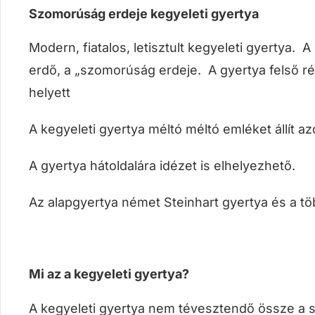
Szomorúság erdeje kegyeleti gyertya
Modern, fiatalos, letisztult kegyeleti gyertya.
erdő, a „szomorúság erdeje. A gyertya felső rés
helyett
A kegyeleti gyertya méltó méltó emléket állít 
A gyertya hátoldalára idézet is elhelyezhető.
Az alapgyertya német Steinhart gyertya és a t
Mi az a kegyeleti gyertya?
A kegyeleti gyertya nem tévesztendő össze a sí