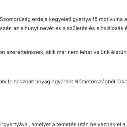
 A Szomorúság erdeje kegyeleti gyertya fő motívuma a
zén az elhunyt nevét és a születés és elhalálozás év
azon szeretteinknek, akik már nem lehet velünk élet
öbbi felhasznált anyag egyaránt Németországból érke
rgyertyával, amelyet a temetés után helyeznek el a s