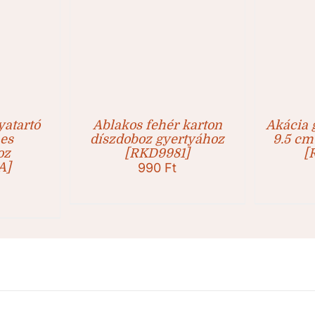
atartó
Ablakos fehér karton
Akácia 
es
díszdoboz gyertyához
9.5 cm
oz
[RKD9981]
[
A]
990
Ft