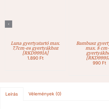
Luna gyertyatartó max.
Bambusz gyerty
7,7cm-es gyertyákhoz
max. 8 cm-
[RKD9991A]
gyertyákh
1.890
Ft
[RKD9995
990
Ft
Vélemények (0)
Leírás