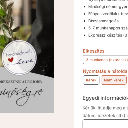
Minőségi német gyer
Fényes védőlakk bev
Díszcsomagolás
5-7 munkanapos szál
Expressz készítés (
Elkészítés
3 munkanap (expressz)
Nyomtatás a hátolda
Kérek
Nem kérek
Egyedi informáci
Kérjük, itt adja meg 
dátum, idézetek stb.)