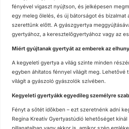
fényével vigaszt nyújtson, és jelképesen megm
egy meleg ölelés, és új bátorságot és bizalmat
szerettünk előtt. A gyászgyertya meggyújtásával
gyertyához, a keresztelőgyertyához vagy az es
Miért gyújtanak gyertyát az emberek az elhuny
A kegyeleti gyertya a világ szinte minden rés
egyben áhítatos fénnyel világít meg. Lehetővé 
világít a gyászoló gyászolók szívében.
Kegyeleti gyertyákk egyedileg személyre sza
Fényt a sötét időkben – ezt szeretnénk adni keg
Regina Kreatív Gyertyastúdió lehetőséget kínál
pillanataiban vagy akkor is, amikor szép emlék