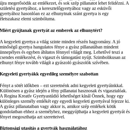
újra megerősödik az emlékezet, és sok szép pillanatot lehet felidézni. A
születési gyertyához, a keresztelőgyertyához vagy az esküvői
gyertyához hasonlóan ez az elhunytnak szánt gyertya is egy
életszakasz elemi szimbóluma.
Miért gyújtanak gyertyát az emberek az elhunytért?
A kegyeleti gyertya a világ szinte minden részén hagyomány. A jó
minőségű gyertya hangulatos fénye a gyász pillanatában mindent
ünnepélyes és egyben áhítatos fénnyel világít meg. Lehetővé teszi a
csendes emlékezést, és vigaszt és támogatást nyújt. Szimbolikusan az
elhunyt fénye tovább világít a gyászoló gyászolók szívében.
Kegyeleti gyertyákk egyedileg személyre szabottan
Fényt a sötét időkben – ezt szeretnénk adni kegyeleti gyertyáinkkal.
Különösen a gyász idején a fény pillanatai hasznosak és vigasztalóak.
A Regina Kreatív Gyertyastúdió lehetőséget kínál Önnek, hogy egy
különleges személy emlékét egy egyedi kegyeleti gyertyával fejezze ki.
A gyász pillanataiban vagy akkor is, amikor szép emlékek kötik
gondolatban ehhez a személyhez, meggyújthatja a kegyeleti gyertyát és
fényet megoszthatja azt szeretteivel.
Biztonsági utasítás a gyertyák használatához