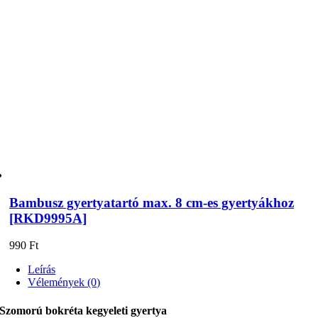
Bambusz gyertyatartó max. 8 cm-es gyertyákhoz
[RKD9995A]
990
Ft
Leírás
Vélemények (0)
Szomorú bokréta kegyeleti gyertya