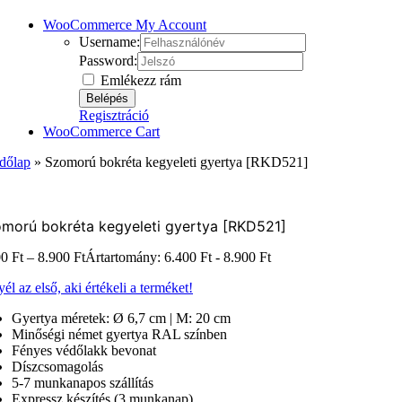
WooCommerce My Account
Username:
Password:
Emlékezz rám
Regisztráció
WooCommerce Cart
dőlap
»
Szomorú bokréta kegyeleti gyertya [RKD521]
morú bokréta kegyeleti gyertya [RKD521]
00
Ft
–
8.900
Ft
Ártartomány: 6.400 Ft - 8.900 Ft
él az első, aki értékeli a terméket!
Gyertya méretek: Ø 6,7 cm | M: 20 cm
Minőségi német gyertya RAL színben
Fényes védőlakk bevonat
Díszcsomagolás
5-7 munkanapos szállítás
Expressz készítés (3 munkanap)