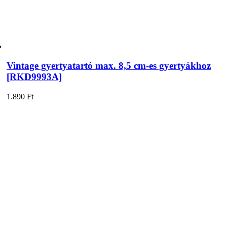
Vintage gyertyatartó max. 8,5 cm-es gyertyákhoz
[RKD9993A]
1.890
Ft