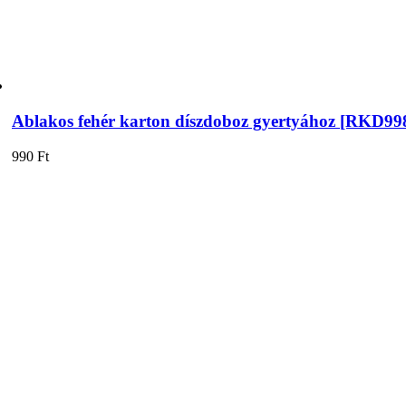
Ablakos fehér karton díszdoboz gyertyához [RKD99
990
Ft