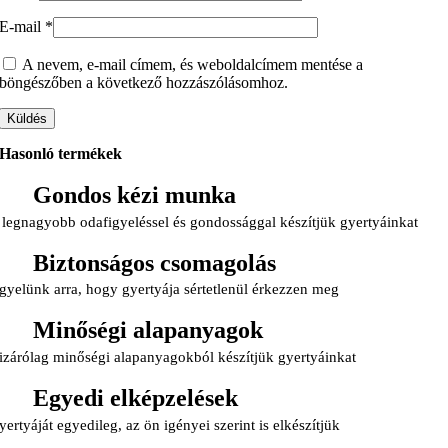
E-mail
*
A nevem, e-mail címem, és weboldalcímem mentése a
böngészőben a következő hozzászólásomhoz.
Hasonló termékek
Gondos kézi munka
 legnagyobb odafigyeléssel és gondossággal készítjük gyertyáinkat
Biztonságos csomagolás
gyelünk arra, hogy gyertyája sértetlenül érkezzen meg
Minőségi alapanyagok
izárólag minőségi alapanyagokból készítjük gyertyáinkat
Egyedi elképzelések
yertyáját egyedileg, az ön igényei szerint is elkészítjük