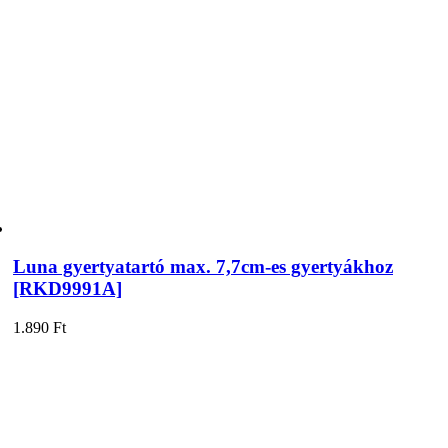
Luna gyertyatartó max. 7,7cm-es gyertyákhoz
[RKD9991A]
1.890
Ft