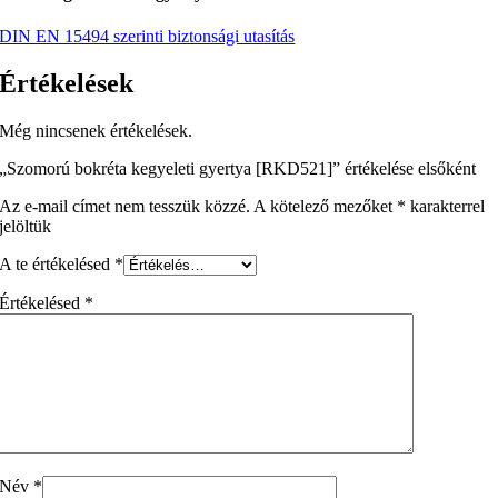
DIN EN 15494 szerinti biztonsági utasítás
Értékelések
Még nincsenek értékelések.
„Szomorú bokréta kegyeleti gyertya [RKD521]” értékelése elsőként
Az e-mail címet nem tesszük közzé.
A kötelező mezőket
*
karakterrel
jelöltük
A te értékelésed
*
Értékelésed
*
Név
*