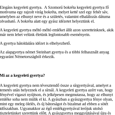
Elegáns kegyeleti gyertya. A Szomorú bokréta kegyeleti gyertya fő
motívuma egy rajzolt virág bokréta, melyet ketté szel egy fehér sáv,
amelyben az elhunyt neve és a születés, valamint elhalálozás dátuma
olvasható. A bokréta alatt egy gyász idézetet helyeztünk el.
A kegyeleti gyertya méltó méltó emléket állít azon szeretteinknek, akik
már nem lehet velünk életünk legfontosabb eseményein.
A gyertya hátoldalára idézet is elhelyezhető.
Az alapgyertya német Steinhart gyertya és a többi felhasznált anyag
egyaránt Németországból érkezik.
Mi az a kegyeleti gyertya?
A kegyeleti gyertya nem tévesztendő össze a sírgyertyával, amelyet a
temetés után helyeznek el a sírnál. A kegyeleti gyertya azért van, hogy
fényével vigaszt nyújtson, és jelképesen megmutassa, hogy az elhunyt
emléke soha nem múlik el ki. A gyászban a gyászgyertya fénye olyan,
mint egy meleg ölelés, és új bátorságot és bizalmat ad ebben a sötét
időszakban. Ugyanakkor az égő emlékgyertyával lerójuk utolsó
tiszteletünket szerettünk előtt. A gyászgyertya meggyújtásával újra és