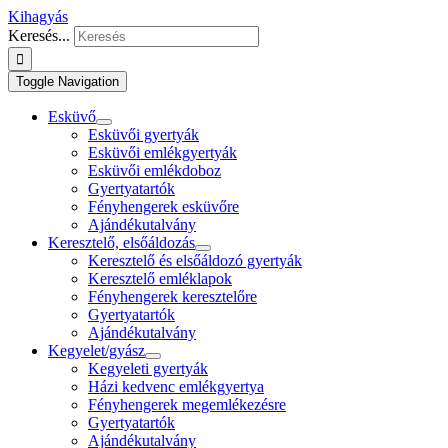
Kihagyás
Keresés...
Toggle Navigation
Esküvő
Esküvői gyertyák
Esküvői emlékgyertyák
Esküvői emlékdoboz
Gyertyatartók
Fényhengerek esküvőre
Ajándékutalvány
Keresztelő, elsőáldozás
Keresztelő és elsőáldozó gyertyák
Keresztelő emléklapok
Fényhengerek keresztelőre
Gyertyatartók
Ajándékutalvány
Kegyelet/gyász
Kegyeleti gyertyák
Házi kedvenc emlékgyertya
Fényhengerek megemlékezésre
Gyertyatartók
Ajándékutalvány