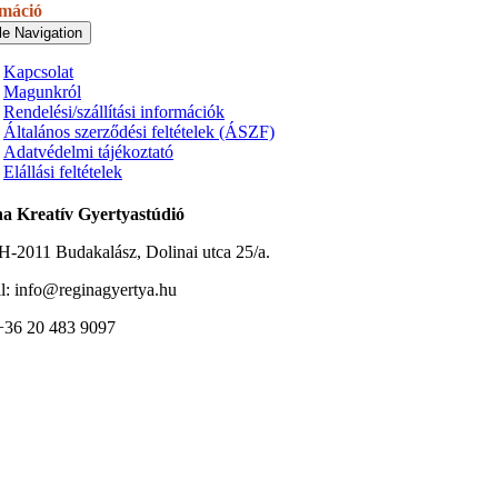
rmáció
le Navigation
Kapcsolat
Magunkról
Rendelési/szállítási információk
Általános szerződési feltételek (ÁSZF)
Adatvédelmi tájékoztató
Elállási feltételek
a Kreatív Gyertyastúdió
H-2011 Budakalász, Dolinai utca 25/a.
l: info@reginagyertya.hu
 +36 20 483 9097