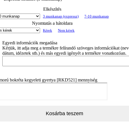
Elkészítés
3 munkanap (expressz)
7-10 munkanap
Nyomtatás a hátoldara
Kérek
Nem kérek
Egyedi információk megadása
Kérjük, itt adja meg a termékre felírandó szöveges információkat (nev
dátum, idézetek stb.) és más egyedi igényét a termékre vonatkozóan.
morú bokréta kegyeleti gyertya [RKD521] mennyiség
Kosárba teszem