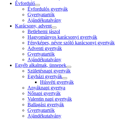
Évforduló
Évfordulós gyertyák
Gyertyatartók
Ajándékutalvány
Karácsony, advent
Betlehemi jászol
Hagyományos karácsonyi gyertyák
Fényképes, névre szóló karácsonyi gyertyák
Adventi gyertyák
Gyertyatartók
Ajándékutalvány
Egyéb alkalmak, ünnepek
Születésnapi gyertyák
Egyházi gyertyák
Húsvéti gyertyák
Anyáknapi gyertya
Nőnapi gyertyák
Valentin napi gyertyák
Ballagási gyertyák
Gyertyatartók
Ajándékutalvány