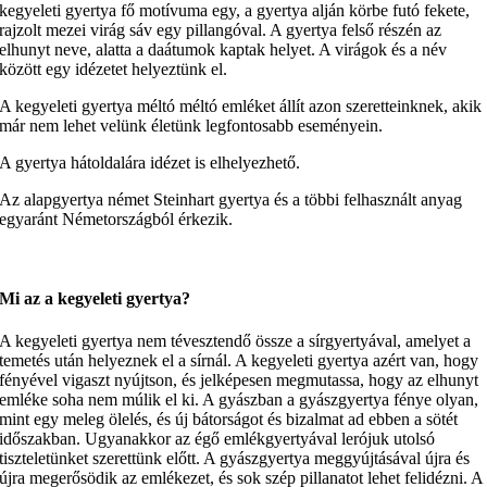
kegyeleti gyertya fő motívuma egy, a gyertya alján körbe futó fekete,
rajzolt mezei virág sáv egy pillangóval. A gyertya felső részén az
elhunyt neve, alatta a daátumok kaptak helyet. A virágok és a név
között egy idézetet helyeztünk el.
A kegyeleti gyertya méltó méltó emléket állít azon szeretteinknek, akik
már nem lehet velünk életünk legfontosabb eseményein.
A gyertya hátoldalára idézet is elhelyezhető.
Az alapgyertya német Steinhart gyertya és a többi felhasznált anyag
egyaránt Németországból érkezik.
Mi az a kegyeleti gyertya?
A kegyeleti gyertya nem tévesztendő össze a sírgyertyával, amelyet a
temetés után helyeznek el a sírnál. A kegyeleti gyertya azért van, hogy
fényével vigaszt nyújtson, és jelképesen megmutassa, hogy az elhunyt
emléke soha nem múlik el ki. A gyászban a gyászgyertya fénye olyan,
mint egy meleg ölelés, és új bátorságot és bizalmat ad ebben a sötét
időszakban. Ugyanakkor az égő emlékgyertyával lerójuk utolsó
tiszteletünket szerettünk előtt. A gyászgyertya meggyújtásával újra és
újra megerősödik az emlékezet, és sok szép pillanatot lehet felidézni. A