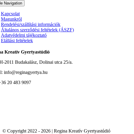
le Navigation
Kapcsolat
Magunkról
Rendelési/szállítási információk
Általános szerződési feltételek (ÁSZF)
Adatvédelmi tájékoztató
Elállási feltételek
a Kreatív Gyertyastúdió
H-2011 Budakalász, Dolinai utca 25/a.
l: info@reginagyertya.hu
 +36 20 483 9097
© Copyright 2022 - 2026 | Regina Kreatív Gyertyastúdió