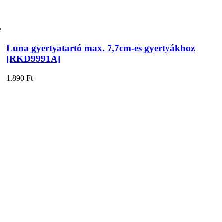
Luna gyertyatartó max. 7,7cm-es gyertyákhoz
[RKD9991A]
1.890
Ft