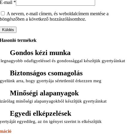
E-mail
*
A nevem, e-mail címem, és weboldalcímem mentése a
böngészőben a következő hozzászólásomhoz.
Hasonló termékek
Gondos kézi munka
 legnagyobb odafigyeléssel és gondossággal készítjük gyertyáinkat
Biztonságos csomagolás
gyelünk arra, hogy gyertyája sértetlenül érkezzen meg
Minőségi alapanyagok
izárólag minőségi alapanyagokból készítjük gyertyáinkat
Egyedi elképzelések
yertyáját egyedileg, az ön igényei szerint is elkészítjük
rmáció