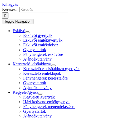
Kihagyás
Keresés...
Toggle Navigation
Esküvő
Esküvői gyertyák
Esküvői emlékgyertyák
Esküvői emlékdoboz
Gyertyatartók
Fényhengerek esküvőre
Ajándékutalvány
Keresztelő, elsőáldozás
Keresztelő és elsőáldozó gyertyák
Keresztelő emléklapok
Fényhengerek keresztelőre
Gyertyatartók
Ajándékutalvány
Kegyelet/gyász
Kegyeleti gyertyák
Házi kedvenc emlékgyertya
Fényhengerek megemlékezésre
Gyertyatartók
Ajándékutalvány