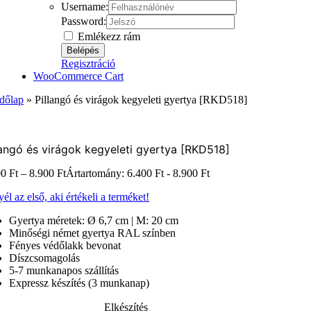
Username:
Password:
Emlékezz rám
Regisztráció
WooCommerce Cart
dőlap
»
Pillangó és virágok kegyeleti gyertya [RKD518]
langó és virágok kegyeleti gyertya [RKD518]
00
Ft
–
8.900
Ft
Ártartomány: 6.400 Ft - 8.900 Ft
él az első, aki értékeli a terméket!
Gyertya méretek: Ø 6,7 cm | M: 20 cm
Minőségi német gyertya RAL színben
Fényes védőlakk bevonat
Díszcsomagolás
5-7 munkanapos szállítás
Expressz készítés (3 munkanap)
Elkészítés