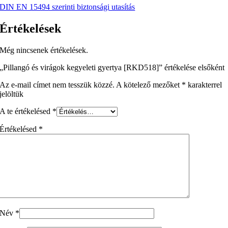
DIN EN 15494 szerinti biztonsági utasítás
Értékelések
Még nincsenek értékelések.
„Pillangó és virágok kegyeleti gyertya [RKD518]” értékelése elsőként
Az e-mail címet nem tesszük közzé.
A kötelező mezőket
*
karakterrel
jelöltük
A te értékelésed
*
Értékelésed
*
Név
*