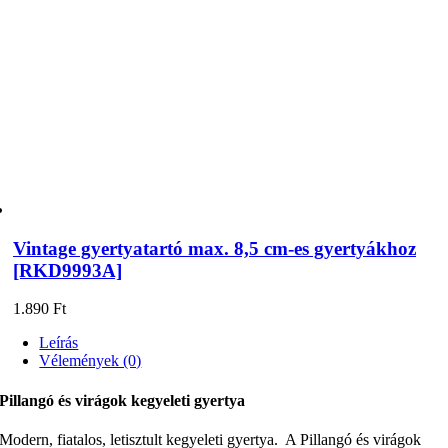
Vintage gyertyatartó max. 8,5 cm-es gyertyákhoz
[RKD9993A]
1.890
Ft
Leírás
Vélemények (0)
Pillangó és virágok kegyeleti gyertya
Modern, fiatalos, letisztult kegyeleti gyertya. A Pillangó és virágok