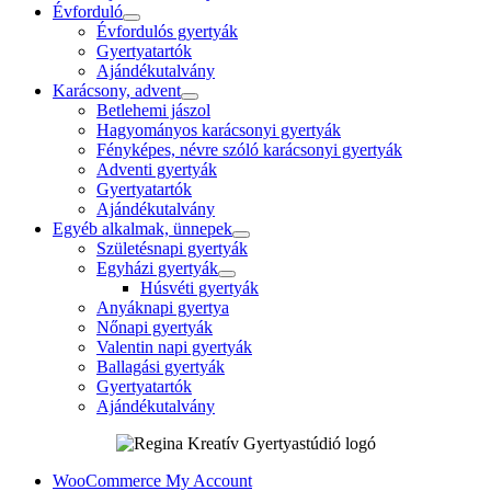
Évforduló
Évfordulós gyertyák
Gyertyatartók
Ajándékutalvány
Karácsony, advent
Betlehemi jászol
Hagyományos karácsonyi gyertyák
Fényképes, névre szóló karácsonyi gyertyák
Adventi gyertyák
Gyertyatartók
Ajándékutalvány
Egyéb alkalmak, ünnepek
Születésnapi gyertyák
Egyházi gyertyák
Húsvéti gyertyák
Anyáknapi gyertya
Nőnapi gyertyák
Valentin napi gyertyák
Ballagási gyertyák
Gyertyatartók
Ajándékutalvány
WooCommerce My Account