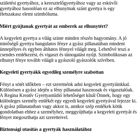
születési gyertyához, a keresztelőgyertyához vagy az esküvői
gyertyához hasonlóan ez az elhunytnak szánt gyertya is egy
életszakasz elemi szimbóluma.
Miért gyújtanak gyertyát az emberek az elhunytért?
A kegyeleti gyertya a világ szinte minden részén hagyomány. A jó
minőségű gyertya hangulatos fénye a gyász pillanatában mindent
ünnepélyes és egyben áhítatos fénnyel világít meg. Lehetővé teszi a
csendes emlékezést, és vigaszt és támogatást nyújt. Szimbolikusan az
elhunyt fénye tovább világít a gyászoló gyászolók szívében.
Kegyeleti gyertyákk egyedileg személyre szabottan
Fényt a sötét időkben – ezt szeretnénk adni kegyeleti gyertyáinkkal.
Különösen a gyász idején a fény pillanatai hasznosak és vigasztalóak.
A Regina Kreatív Gyertyastúdió lehetőséget kínál Önnek, hogy egy
különleges személy emlékét egy egyedi kegyeleti gyertyával fejezze ki.
A gyász pillanataiban vagy akkor is, amikor szép emlékek kötik
gondolatban ehhez a személyhez, meggyújthatja a kegyeleti gyertyát és
fényet megoszthatja azt szeretteivel.
Biztonsági utasítás a gyertyák használatához