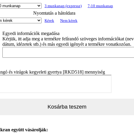
3 munkanap (expressz)
7-10 munkanap
Nyomtatás a hátoldara
Kérek
Nem kérek
Egyedi információk megadása
Kérjük, itt adja meg a termékre felírandó szöveges információkat (nev
dátum, idézetek stb.) és más egyedi igényét a termékre vonatkozóan.
angó és virágok kegyeleti gyertya [RKD518] mennyiség
Kosárba teszem
kran együtt vásárolják: