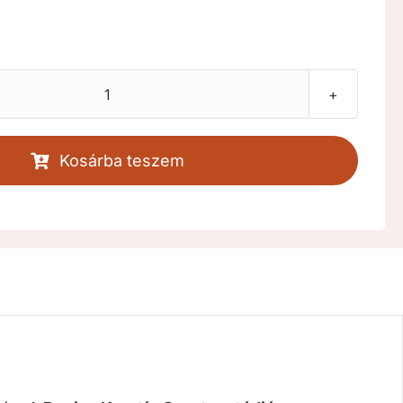
Ajándékutalvány
[RKDUA]
mennyiség
Kosárba teszem