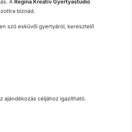
más. A
Regina Kreatív Gyertyastúdió
zottra bíznád.
yen szó esküvői gyertyáról, keresztelő
az ajándékozás céljához igazítható.