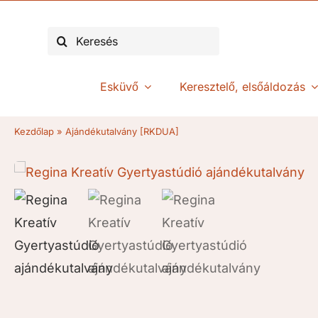
Kihagyás
Keresés...
Esküvő
Keresztelő, elsőáldozás
Kezdőlap
»
Ajándékutalvány [RKDUA]