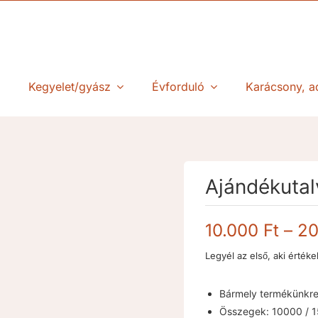
Kegyelet/gyász
Évforduló
Karácsony, a
Ajándékuta
10.000
Ft
–
20
Legyél az első, aki értéke
Bármely termékünkre
Összegek: 10000 / 1