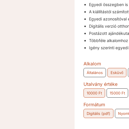
Egyedi összegben is
A kiállítástól számíto
Egyedi azonosítóval e
Digitális verzió otth
Postázott ajándékut
Többféle alkalomhoz i
Igény szerinti egyedi
Alkalom
Általános
Esküvő

Utalvány értéke
10000 Ft
15000 Ft

Formátum
Digitális (pdf)
Nyomt
