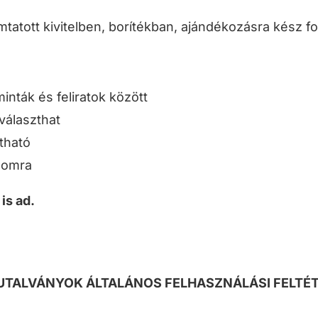
tatott kivitelben, borítékban, ajándékozásra kész 
nták és feliratok között
választhat
tható
alomra
is ad.
UTALVÁNYOK ÁLTALÁNOS FELHASZNÁLÁSI FELTÉT