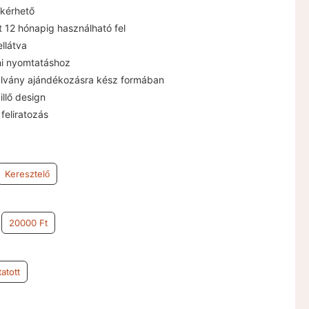
 kérhető
tt 12 hónapig használható fel
llátva
oni nyomtatáshoz
alvány ajándékozásra kész formában
llő design
 feliratozás
Keresztelő
20000 Ft
atott