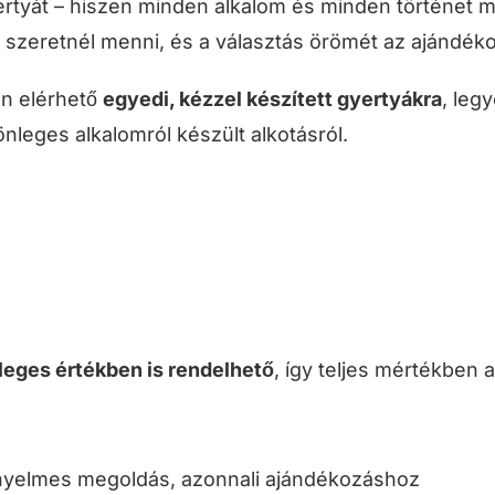
ertyát – hiszen minden alkalom és minden történet 
 szeretnél menni, és a választás örömét az ajándéko
on elérhető
egyedi, kézzel készített gyertyákra
, leg
nleges alkalomról készült alkotásról.
leges értékben is rendelhető
, így teljes mértékben 
nyelmes megoldás, azonnali ajándékozáshoz