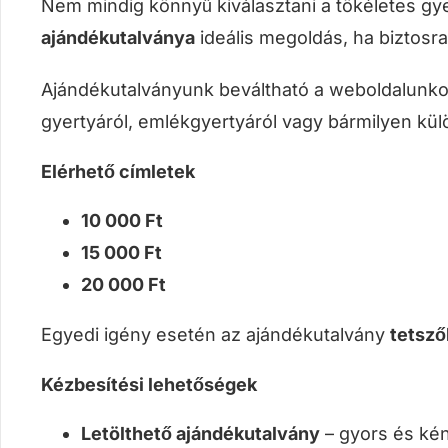
Nem mindig könnyű kiválasztani a tökéletes gy
ajándékutalványa
ideális megoldás, ha biztosra
Ajándékutalványunk beváltható a weboldalunk
gyertyáról, emlékgyertyáról vagy bármilyen külö
Elérhető címletek
10 000 Ft
15 000 Ft
20 000 Ft
Egyedi igény esetén az ajándékutalvány
tetsző
Kézbesítési lehetőségek
Letölthető ajándékutalvány
– gyors és ké