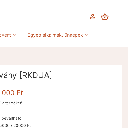
dvent
Egyéb alkalmak, ünnepek
lvány [RKDUA]
Ártartomány:
.000
Ft
10.000 Ft
li a terméket!
-
20.000 Ft
 beváltható
5000 / 20000 Ft