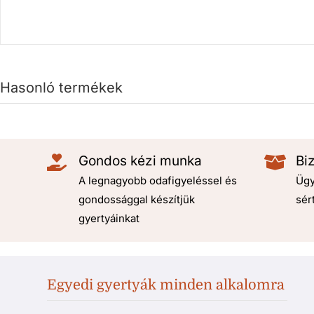
Hasonló termékek
Gondos kézi munka
Bi
A legnagyobb odafigyeléssel és
Ügy
gondossággal készítjük
sér
gyertyáinkat
Egyedi gyertyák minden alkalomra