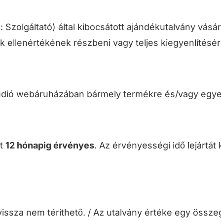
 Szolgáltató) által kibocsátott ajándékutalvány vásár
k ellenértékének részbeni vagy teljes kiegyenlítésér
túdió webáruházában bármely termékre és/vagy egye
tt
12 hónapig érvényes
. Az érvényességi idő lejártá
 vissza nem téríthető. / Az utalvány értéke egy össz