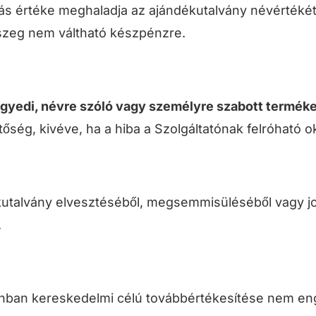
lás értéke meghaladja az ajándékutalvány névértéké
szeg nem váltható készpénzre.
gyedi, névre szóló vagy személyre szabott termék
őség, kivéve, ha a hiba a Szolgáltatónak felróható ok
ékutalvány elvesztéséből, megsemmisüléséből vagy jo
.
nban kereskedelmi célú továbbértékesítése nem en