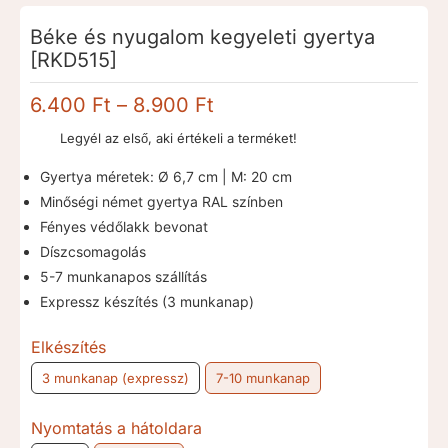
Béke és nyugalom kegyeleti gyertya
[RKD515]
Ártartomány:
6.400
Ft
–
8.900
Ft
6.400 Ft
Legyél az első, aki értékeli a terméket!
-
8.900 Ft
Gyertya méretek: Ø 6,7 cm | M: 20 cm
Minőségi német gyertya RAL színben
Fényes védőlakk bevonat
Díszcsomagolás
5-7 munkanapos szállítás
Expressz készítés (3 munkanap)
Elkészítés
3 munkanap (expressz)
7-10 munkanap
Nyomtatás a hátoldara