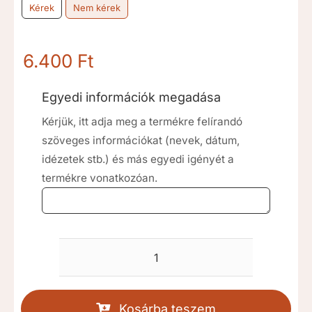
Kérek
Nem kérek
6.400
Ft
Egyedi információk megadása
Kérjük, itt adja meg a termékre felírandó
szöveges információkat (nevek, dátum,
idézetek stb.) és más egyedi igényét a
termékre vonatkozóan.
Béke
és
nyugalom
Kosárba teszem