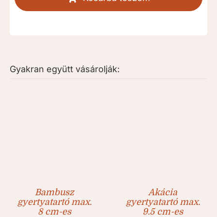
kegyeleti
gyertya
[RKD515]
mennyiség
Gyakran együtt vásárolják:
Bambusz
Akácia
gyertyatartó max.
gyertyatartó max.
8 cm-es
9.5 cm-es