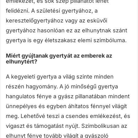
emlékezet, és sok szép pillanatot lehet
felidézni. A születési gyertyához, a
keresztelőgyertyához vagy az esküvői
gyertyához hasonlóan ez az elhunytnak szánt
gyertya is egy életszakasz elemi szimbóluma.
Miért gyújtanak gyertyát az emberek az
elhunytért?
A kegyeleti gyertya a világ szinte minden
részén hagyomány. A jó minőségű gyertya
hangulatos fénye a gyász pillanatában mindent
ünnepélyes és egyben áhítatos fénnyel világít
meg. Lehetővé teszi a csendes emlékezést, és
vigaszt és támogatást nyújt. Szimbolikusan az
elhunyt fénye tovább világít a gyászoló