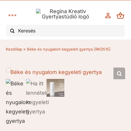
Kihagyás
Toggle
Keresés...
Navigation
Esküvő
Kezdőlap
»
Béke és nyugalom kegyeleti gyertya [RKD515]
Keresztelő, elsőáldozás
Kegyelet/gyász
Évforduló
Karácsony, advent
Egyéb alkalmak, ünnepek