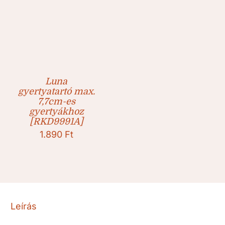
Luna
gyertyatartó max.
7,7cm-es
gyertyákhoz
[RKD9991A]
1.890
Ft
Leírás