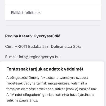
Elállási feltételek
Regina Kreatív Gyertyastúdió
Cím: H-2011 Budakalász, Dolinai utca 25/a.
E-mail: info@reginagyertya.hu
Tel.: +36 20 483 9097
Fontosnak tartjuk az adatok védelmét
A böngészési élmény fokozása, a személyre szabott
hirdetések vagy tartalmak megjelenítése, valamint a
forgalom elemzése érdekében sütiket (cookie) használunk.
A "Mindet elfogadom" gombra kattintva hozzájárulhat a
sütik használatához.