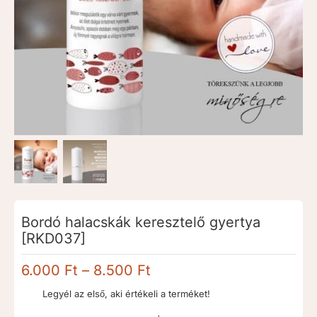
Bordó halacskák keresztelő gyertya
[RKD037]
Ártartomány:
6.000
Ft
–
8.500
Ft
6.000 Ft
Legyél az első, aki értékeli a terméket!
-