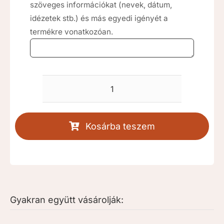
szöveges információkat (nevek, dátum,
idézetek stb.) és más egyedi igényét a
termékre vonatkozóan.
Bordó
halacskák
keresztelő
Kosárba teszem
gyertya
[RKD037]
mennyiség
Gyakran együtt vásárolják: