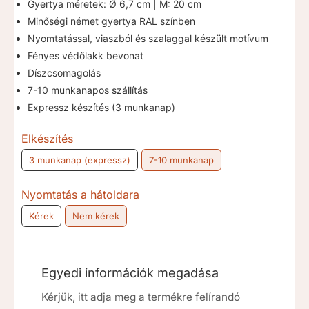
8.500 Ft
Gyertya méretek: Ø 6,7 cm | M: 20 cm
Minőségi német gyertya RAL színben
Nyomtatással, viaszból és szalaggal készült motívum
Fényes védőlakk bevonat
Díszcsomagolás
7-10 munkanapos szállítás
Expressz készítés (3 munkanap)
Elkészítés
3 munkanap (expressz)
7-10 munkanap
Nyomtatás a hátoldara
Kérek
Nem kérek
Egyedi információk megadása
Kérjük, itt adja meg a termékre felírandó