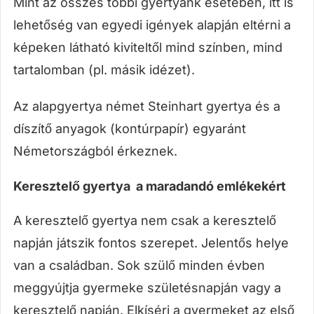
Mint az összes többi gyertyánk esetében, itt is
lehetőség van egyedi igények alapján eltérni a
képeken látható kiviteltől mind színben, mind
tartalomban (pl. másik idézet).
Az alapgyertya német Steinhart gyertya és a
díszítő anyagok (kontúrpapír) egyaránt
Németországból érkeznek.
Keresztelő gyertya a maradandó emlékekért
A keresztelő gyertya nem csak a keresztelő
napján játszik fontos szerepet. Jelentős helye
van a családban. Sok szülő minden évben
meggyújtja gyermeke születésnapján vagy a
keresztelő napján. Elkíséri a gyermeket az első