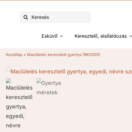
Kihagyás
Keresés...
Esküvő
Keresztelő, elsőáldozás
Kezdőlap
»
Maciölelés keresztelő gyertya [RKD059]