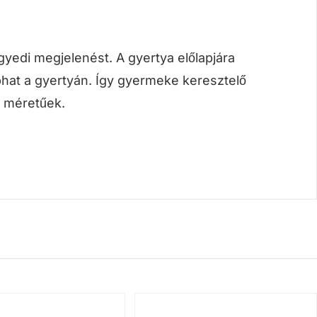
yedi megjelenést. A gyertya előlapjára
aphat a gyertyán. Így gyermeke keresztelő
m méretűek.