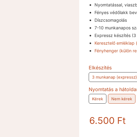
Nyomtatással, viaszb
Fényes védőlakk bev
Díszcsomagolás
7-10 munkanapos szá
Expressz készítés (
Keresztelő emléklap 
Fényhenger (külön re
Elkészítés
3 munkanap (expressz)
Nyomtatás a hátolda
Kérek
Nem kérek
6.500
Ft