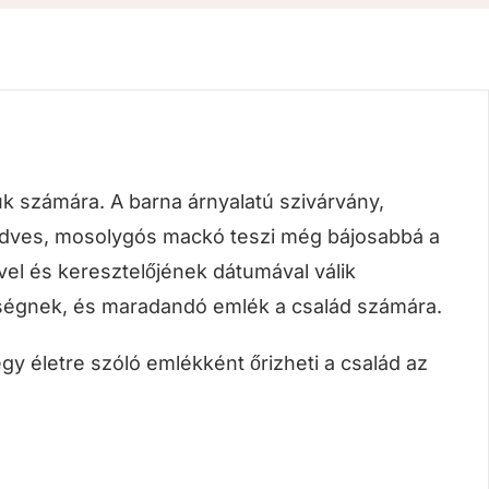
iúk számára. A barna árnyalatú szivárvány,
kedves, mosolygós mackó teszi még bájosabbá a
el és keresztelőjének dátumával válik
ségnek, és maradandó emlék a család számára.
egy életre szóló emlékként őrizheti a család az