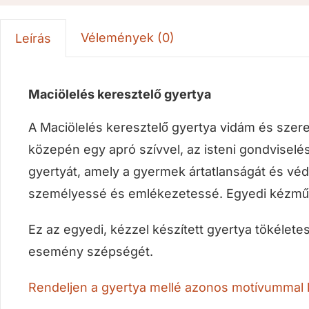
Vélemények (0)
Leírás
Maciölelés keresztelő gyertya
A Maciölelés keresztelő gyertya vidám és szeret
közepén egy apró szívvel, az isteni gondvisel
gyertyát, amely a gyermek ártatlanságát és vé
személyessé és emlékezetessé. Egyedi kézműv
Ez az egyedi, kézzel készített gyertya tökéletes
esemény szépségét.
Rendeljen a gyertya mellé azonos motívummal k