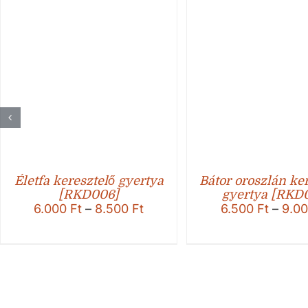
Életfa keresztelő gyertya
Bátor oroszlán ke
[RKD006]
gyertya [RKD
Ártartomány:
6.000
Ft
–
8.500
Ft
6.500
Ft
–
9.0
6.000 Ft
-
8.500 Ft