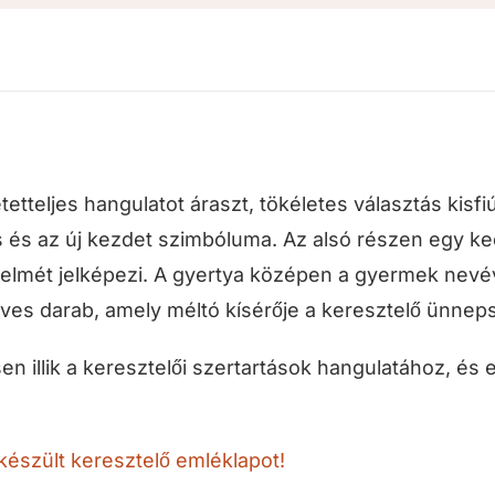
etteljes hangulatot áraszt, tökéletes választás kisf
és és az új kezdet szimbóluma. Az alsó részen egy 
delmét jelképezi. A gyertya középen a gyermek nevév
es darab, amely méltó kísérője a keresztelő ünnep
en illik a keresztelői szertartások hangulatához, és 
észült keresztelő emléklapot!