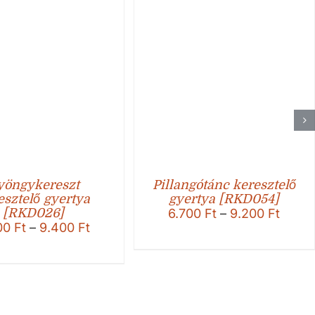
yöngykereszt
Pillangótánc keresztelő
esztelő gyertya
gyertya [RKD054]
Ártar
[RKD026]
6.700
Ft
–
9.200
Ft
Ártartomány:
00
Ft
–
9.400
Ft
6.700
6.900 Ft
-
-
9.200
9.400 Ft