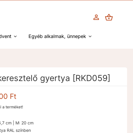
dvent
Egyéb alkalmak, ünnepek
keresztelő gyertya [RKD059]
Ártartomány:
000
Ft
6.500 Ft
li a terméket!
-
9.000 Ft
6,7 cm | M: 20 cm
tya RAL színben