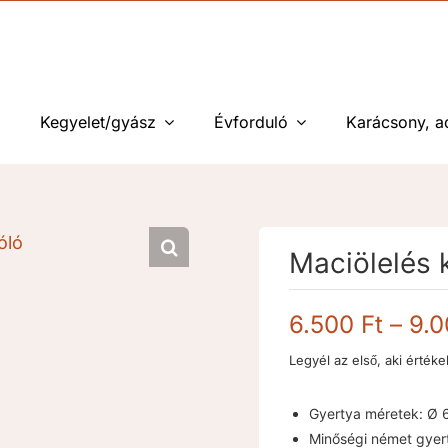
Kegyelet/gyász
Évforduló
Karácsony, a
Maciölelés 
6.500
Ft
–
9.
Legyél az első, aki értéke
Gyertya méretek: Ø 
Minőségi német gyer