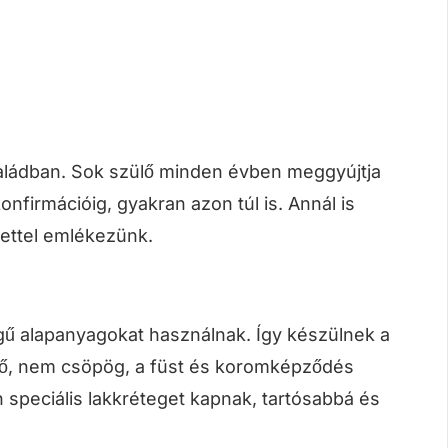
családban. Sok szülő minden évben meggyújtja
nfirmációig, gyakran azon túl is. Annál is
ettel emlékezünk.
ű alapanyagokat használnak. Így készülnek a
idő, nem csöpög, a füst és koromképződés
 speciális lakkréteget kapnak, tartósabbá és