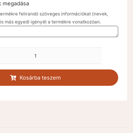
ók megadása
a termékre felírandó szöveges információkat (nevek,
 és más egyedi igényét a termékre vonatkozóan.
Maciölelés
keresztelő
gyertya
Kosárba teszem
[RKD059]
mennyiség