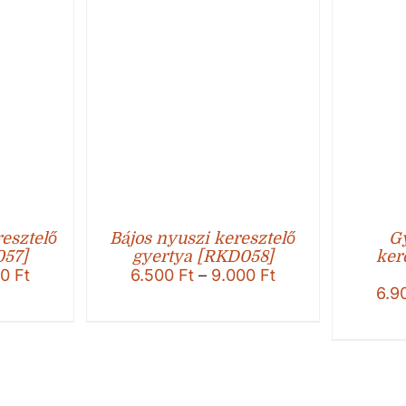
resztelő
Bájos nyuszi keresztelő
G
057]
gyertya [RKD058]
ker
Ártartomány:
Ártartomány:
00
Ft
6.500
Ft
–
9.000
Ft
6.500 Ft
6.500 Ft
6.9
-
-
9.000 Ft
9.000 Ft