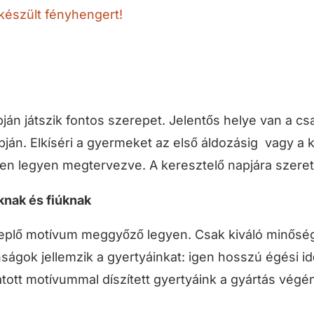
készült fényhengert!
ján játszik fontos szerepet. Jelentős helye van a 
n. Elkíséri a gyermeket az első áldozásig vagy a ko
en legyen megtervezve. A keresztelő napjára szeret
knak és fiúknak
replő motívum meggyőző legyen. Csak kiváló minőség
nságok jellemzik a gyertyáinkat: igen hosszú égési 
tott motívummal díszített gyertyáink a gyártás végén