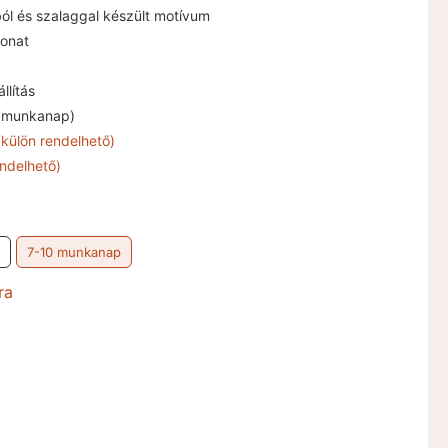
ól és szalaggal készült motívum
onat
llítás
3 munkanap)
(külön rendelhető)
ndelhető)
7-10 munkanap
ra