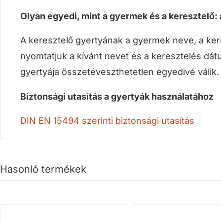
Olyan egyedi, mint a gyermek és a keresztelő:
A keresztelő gyertyának a gyermek neve, a ker
nyomtatjuk a kívánt nevet és a keresztelés dátu
gyertyája összetéveszthetetlen egyedivé válik
Biztonsági utasítás a gyertyák használatához
DIN EN 15494 szerin
ti bizto
nsági utasítás
Hasonló termékek