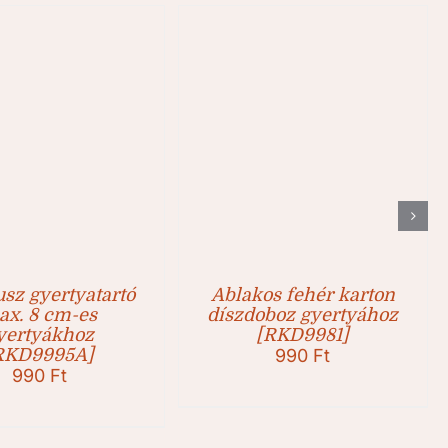
sz gyertyatartó
Ablakos fehér karton
ax. 8 cm-es
díszdoboz gyertyához
yertyákhoz
[RKD9981]
RKD9995A]
990
Ft
990
Ft