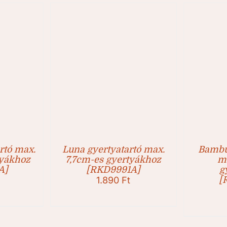
rtó max.
Luna gyertyatartó max.
Bambu
tyákhoz
7,7cm-es gyertyákhoz
m
A]
[RKD9991A]
g
1.890
Ft
[