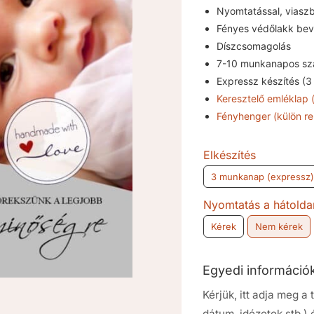
Nyomtatással, viaszb
Fényes védőlakk bev
Díszcsomagolás
7-10 munkanapos szá
Expressz készítés (
Keresztelő emléklap 
Fényhenger (külön re
Elkészítés
3 munkanap (expressz)
Nyomtatás a hátolda
Kérek
Nem kérek
Egyedi informáci
Kérjük, itt adja meg 
dátum, idézetek stb.)