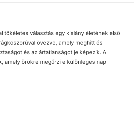
al tökéletes választás egy kislány életének első
rágkoszorúval övezve, amely meghitt és
ztaságot és az ártatlanságot jelképezik. A
ék, amely örökre megőrzi e különleges nap