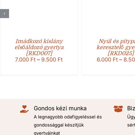
Imádkozó kislány
Nyúl és pityp
elsőáldozó gyertya
keresztelő gye
[RKD007]
[RKD025]
Ártartomány:
7.000
Ft
–
9.500
Ft
6.000
Ft
–
8.5
7.000 Ft
-
9.500 Ft
Gondos kézi munka
Bi
A legnagyobb odafigyeléssel és
Ügy
gondossággal készítjük
sér
gyertyáinkat