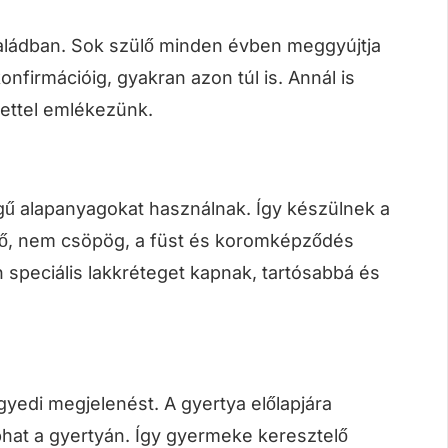
családban. Sok szülő minden évben meggyújtja
nfirmációig, gyakran azon túl is. Annál is
ettel emlékezünk.
ű alapanyagokat használnak. Így készülnek a
idő, nem csöpög, a füst és koromképződés
 speciális lakkréteget kapnak, tartósabbá és
yedi megjelenést. A gyertya előlapjára
aphat a gyertyán. Így gyermeke keresztelő