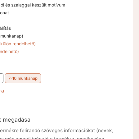
ól és szalaggal készült motívum
onat
llítás
3 munkanap)
(külön rendelhető)
ndelhető)
7-10 munkanap
ra
ók megadása
a termékre felírandó szöveges információkat (nevek,
 és más egyedi igényét a termékre vonatkozóan.