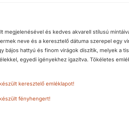
ult megjelenésével és kedves akvarell stílusú mintáiv
ermek neve és a keresztelő dátuma szerepel egy vi
 bájos hattyú és finom virágok díszítik, melyek a tis
lélekkel, egyedi igényekhez igazítva. Tökéletes eml
észült keresztelő emléklapot!
készült fényhengert!