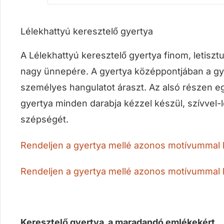
Lélekhattyú keresztelő gyertya
A Lélekhattyú keresztelő gyertya finom, letiszt
nagy ünnepére. A gyertya középpontjában a gy
személyes hangulatot áraszt. Az alsó részen egy
gyertya minden darabja kézzel készül, szívvel-
szépségét.
Rendeljen a gyertya mellé azonos motívummal k
Rendeljen a gyertya mellé azonos motívummal 
Keresztelő gyertya a maradandó emlékekért