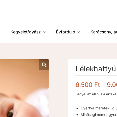
Kegyelet/gyász
Évforduló
Karácsony, a
Lélekhattyú
6.500
Ft
–
9.
Legyél az első, aki értéke
Gyertya méretek: Ø 
Minőségi német gyer