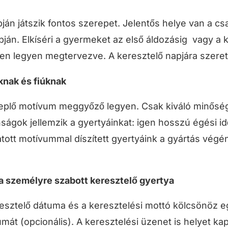
ján játszik fontos szerepet. Jelentős helye van a 
n. Elkíséri a gyermeket az első áldozásig vagy a ko
en legyen megtervezve. A keresztelő napjára szeret
knak és fiúknak
replő motívum meggyőző legyen. Csak kiváló minőség
nságok jellemzik a gyertyáinkat: igen hosszú égési 
tott motívummal díszített gyertyáink a gyártás végén
 a személyre szabott keresztelő gyertya
esztelő dátuma és a keresztelési mottó kölcsönöz eg
mát (opcionális). A keresztelési üzenet is helyet k