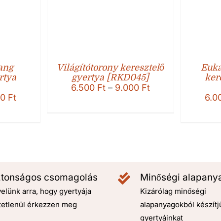
ang
Világítótorony keresztelő
Euka
rtya
gyertya [RKD045]
ker
Ártartomány:
6.500
Ft
–
9.000
Ft
Ártartomány:
00
Ft
6.500 Ft
6.0
6.000 Ft
-
-
9.000 Ft
8.500 Ft
ztonságos csomagolás
Minőségi alapany
elünk arra, hogy gyertyája
Kizárólag minőségi
tetlenül érkezzen meg
alapanyagokból készítj
gyertyáinkat