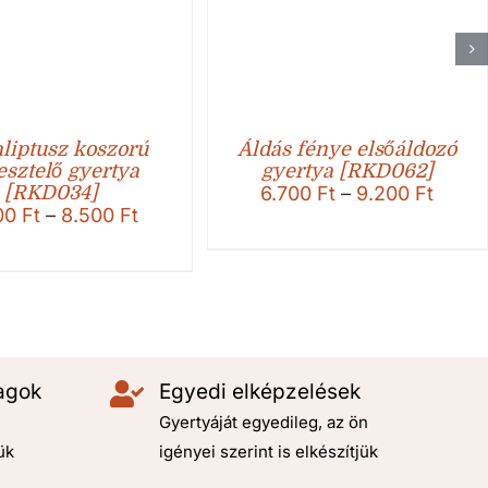
liptusz koszorú
Áldás fénye elsőáldozó
esztelő gyertya
gyertya [RKD062]
Ártar
[RKD034]
6.700
Ft
–
9.200
Ft
Ártartomány:
00
Ft
–
8.500
Ft
6.700
6.000 Ft
-
-
9.200
8.500 Ft
agok
Egyedi elképzelések
Gyertyáját egyedileg, az ön
ük
igényei szerint is elkészítjük