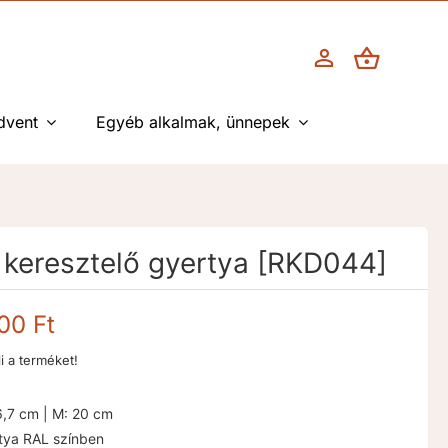
dvent
Egyéb alkalmak, ünnepek
 keresztelő gyertya [RKD044]
Ártartomány:
000
Ft
6.500 Ft
li a terméket!
-
9.000 Ft
6,7 cm | M: 20 cm
tya RAL színben