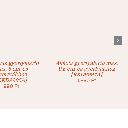
sz gyertyatartó
Akácia gyertyatartó max.
ax. 8 cm-es
9.5 cm-es gyertyákhoz
yertyákhoz
[RKD9994A]
RKD9995A]
1.890
Ft
990
Ft