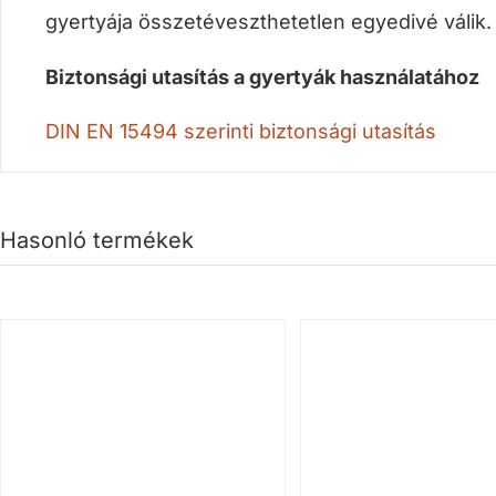
gyertyája összetéveszthetetlen egyedivé válik
Biztonsági utasítás a gyertyák használatához
DIN EN 15494 szerin
ti bizto
nsági utasítás
Hasonló termékek