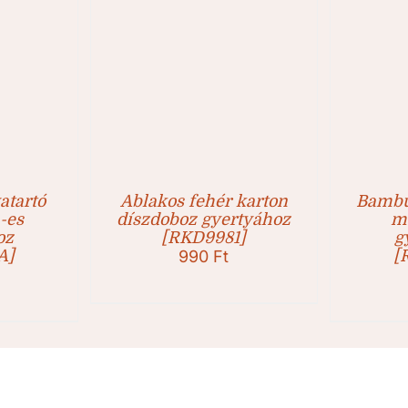
atartó
Ablakos fehér karton
Bambu
-es
díszdoboz gyertyához
m
oz
[RKD9981]
g
A]
990
Ft
[