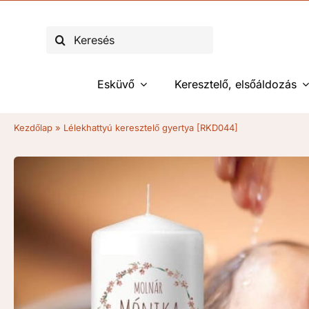
Kihagyás
Keresés...
Esküvő
Keresztelő, elsőáldozás
Kezdőlap
»
Lélekhattyú keresztelő gyertya [RKD044]