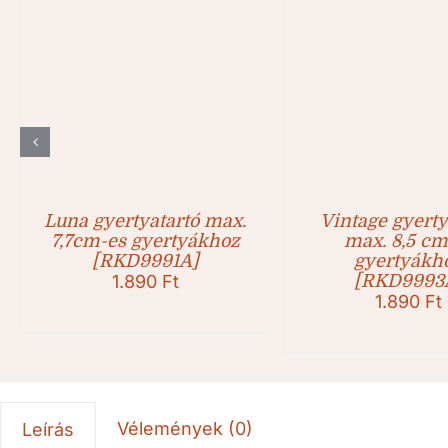
Luna gyertyatartó max.
Vintage gyerty
7,7cm-es gyertyákhoz
max. 8,5 cm
[RKD9991A]
gyertyákh
1.890
Ft
[RKD9993
1.890
Ft
Vélemények (0)
Leírás