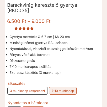
Barackvirág keresztelő gyertya
[RKD035]
Ártartomány:
6.500
Ft
–
9.000
Ft
6.500 Ft
-
Értékelés
1
Gyertya méretek: Ø 6,7 cm | M: 20 cm
9.000 Ft
5.00
az 5-ből,
értékelés
Minőségi német gyertya RAL színben
alapján
Nyomtatással, viaszból és szalaggal készült motívum
Fényes védőlakk bevonat
Díszcsomagolás
7-10 munkanapos szállítás
Expressz készítés (3 munkanap)
Elkészítés
3 munkanap (expressz)
7-10 munkanap
Nyomtatás a hátoldara