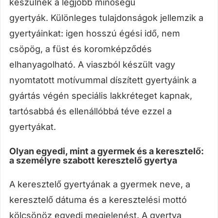
készülnek a legjobb minőségű
gyertyák. Különleges tulajdonságok jellemzik a
gyertyáinkat: igen hosszú égési idő, nem
csöpög, a füst és koromképződés
elhanyagolható. A viaszból készült vagy
nyomtatott motívummal díszített gyertyáink a
gyártás végén speciális lakkréteget kapnak,
tartósabbá és ellenállóbbá téve ezzel a
gyertyákat.
Olyan egyedi, mint a gyermek és a keresztelő:
a személyre szabott keresztelő gyertya
A keresztelő gyertyának a gyermek neve, a
keresztelő dátuma és a keresztelési mottó
kölcsönöz egyedi megjelenést. A gyertya