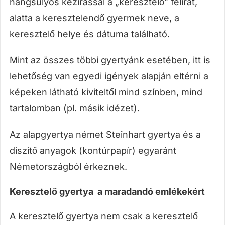
hangsúlyos kézírással a „keresztelő” felirat,
alatta a keresztelendő gyermek neve, a
keresztelő helye és dátuma található.
Mint az összes többi gyertyánk esetében, itt is
lehetőség van egyedi igények alapján eltérni a
képeken látható kiviteltől mind színben, mind
tartalomban (pl. másik idézet).
Az alapgyertya német Steinhart gyertya és a
díszítő anyagok (kontúrpapír) egyaránt
Németországból érkeznek.
Keresztelő gyertya a maradandó emlékekért
A keresztelő gyertya nem csak a keresztelő