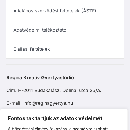
Általános szerződési feltételek (ÁSZF)
Adatvédelmi tájékoztató
Elállási feltételek
Regina Kreatív Gyertyastúdió
Cím: H-2011 Budakalász, Dolinai utca 25/a.
E-mail: info@reginagyertya.hu
Tel.: +36 20 483 9097
Fontosnak tartjuk az adatok védelmét
A böngészési élmény fokozása, a személyre szabott