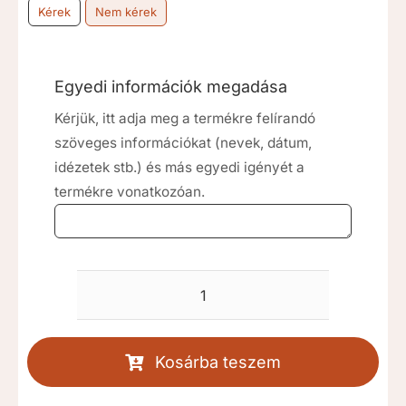
Kérek
Nem kérek
Egyedi információk megadása
Kérjük, itt adja meg a termékre felírandó
szöveges információkat (nevek, dátum,
idézetek stb.) és más egyedi igényét a
termékre vonatkozóan.
Barackvirág
keresztelő
gyertya
Kosárba teszem
[RKD035]