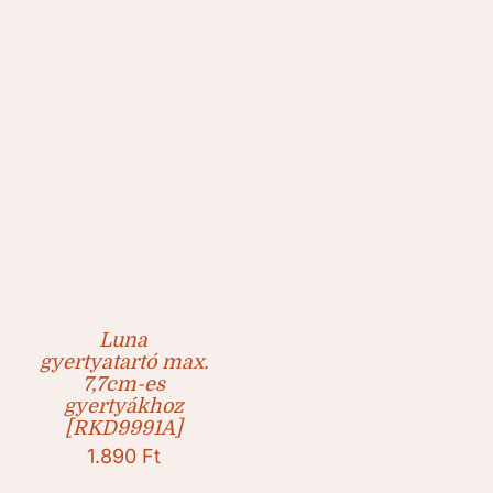
Luna
gyertyatartó max.
7,7cm-es
gyertyákhoz
[RKD9991A]
1.890
Ft