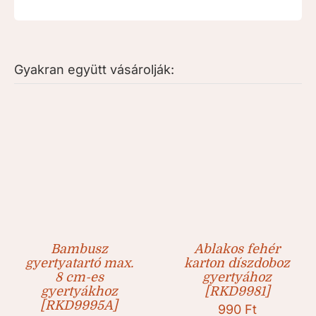
mennyiség
Gyakran együtt vásárolják:
Bambusz
Ablakos fehér
gyertyatartó max.
karton díszdoboz
8 cm-es
gyertyához
gyertyákhoz
[RKD9981]
[RKD9995A]
990
Ft