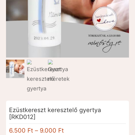
Ezüstkereszt keresztelő gyertya
[RKD012]
Ártartomány:
6.500
Ft
–
9.000
Ft