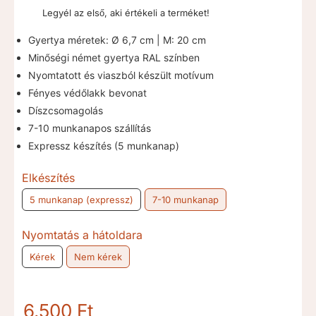
6.500 Ft
Legyél az első, aki értékeli a terméket!
-
9.000 Ft
Gyertya méretek: Ø 6,7 cm | M: 20 cm
Minőségi német gyertya RAL színben
Nyomtatott és viaszból készült motívum
Fényes védőlakk bevonat
Díszcsomagolás
7-10 munkanapos szállítás
Expressz készítés (5 munkanap)
Elkészítés
5 munkanap (expressz)
7-10 munkanap
Nyomtatás a hátoldara
Kérek
Nem kérek
6.500
Ft