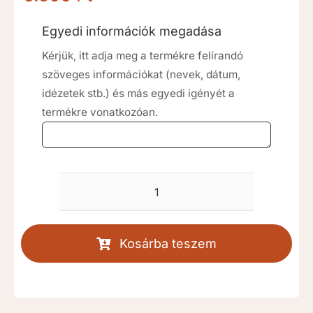
Egyedi információk megadása
Kérjük, itt adja meg a termékre felírandó
szöveges információkat (nevek, dátum,
idézetek stb.) és más egyedi igényét a
termékre vonatkozóan.
Ezüstkereszt
keresztelő
gyertya
Kosárba teszem
[RKD012]
mennyiség