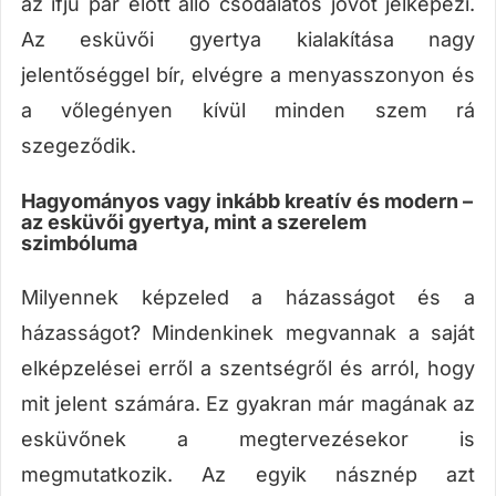
az ifjú pár előtt álló csodálatos jövőt jelképezi.
Az esküvői gyertya kialakítása nagy
jelentőséggel bír, elvégre a menyasszonyon és
a vőlegényen kívül minden szem rá
szegeződik.
Hagyományos vagy inkább kreatív és modern –
az esküvői gyertya, mint a szerelem
szimbóluma
Milyennek képzeled a házasságot és a
házasságot? Mindenkinek megvannak a saját
elképzelései erről a szentségről és arról, hogy
mit jelent számára. Ez gyakran már magának az
esküvőnek a megtervezésekor is
megmutatkozik. Az egyik násznép azt