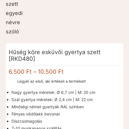
Hűség köre esküvői gyertya szett
[RKD480]
Ártartomány:
6.500
Ft
–
10.500
Ft
6.500 Ft
Legyél az első, aki értékeli a terméket!
-
10.500 Ft
Nagy gyertya méretek: Ø 6,7 cm | M: 20 cm
Szál gyertya méretek: Ø 2,4 cm | M: 22 cm
Minőségi német gyertyák RAL színben
Fényes védőlakk bevonat
Díszcsomagolás
7-10 munkanapos szállítás