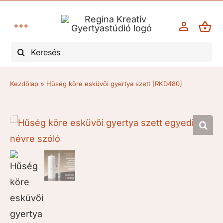
Kihagyás
Toggle
Keresés...
Navigation
Esküvő
Kezdőlap
»
Hűség köre esküvői gyertya szett [RKD480]
Keresztelő, elsőáldozás
Kegyelet/gyász
Évforduló
Karácsony, advent
Egyéb alkalmak, ünnepek