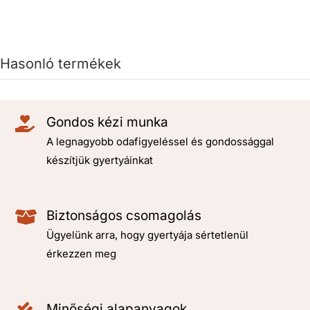
Hasonló termékek
Gondos kézi munka
A legnagyobb odafigyeléssel és gondossággal
készítjük gyertyáinkat
Biztonságos csomagolás
Ügyelünk arra, hogy gyertyája sértetlenül
érkezzen meg
Minőségi alapanyagok