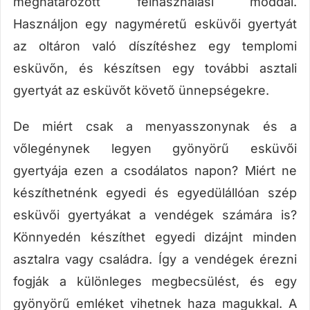
meghatározott felhasználási móddal.
Használjon egy nagyméretű esküvői gyertyát
az oltáron való díszítéshez egy templomi
esküvőn, és készítsen egy további asztali
gyertyát az esküvőt követő ünnepségekre.
De miért csak a menyasszonynak és a
vőlegénynek legyen gyönyörű esküvői
gyertyája ezen a csodálatos napon? Miért ne
készíthetnénk egyedi és egyedülállóan szép
esküvői gyertyákat a vendégek számára is?
Könnyedén készíthet egyedi dizájnt minden
asztalra vagy családra. Így a vendégek érezni
fogják a különleges megbecsülést, és egy
gyönyörű emléket vihetnek haza magukkal. A