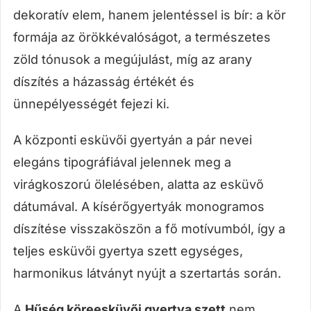
dekoratív elem, hanem jelentéssel is bír: a kör
formája az örökkévalóságot, a természetes
zöld tónusok a megújulást, míg az arany
díszítés a házasság értékét és
ünnepélyességét fejezi ki.
A központi esküvői gyertyán a pár nevei
elegáns tipográfiával jelennek meg a
virágkoszorú ölelésében, alatta az esküvő
dátumával. A kísérőgyertyák monogramos
díszítése visszaköszön a fő motívumból, így a
teljes esküvői gyertya szett egységes,
harmonikus látványt nyújt a szertartás során.
A
Hűség köre
esküvői gyertya szett
nem