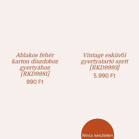
Ablakos fehér
Vintage esküvői
karton díszdoboz
gyertyatartó szett
gyertyához
[RKD9993]
[RKD9981]
5.990
Ft
990
Ft
Nincs készleten