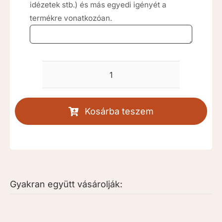
idézetek stb.) és más egyedi igényét a
termékre vonatkozóan.
Hűség
köre
esküvői
Kosárba teszem
gyertya
szett
[RKD480]
mennyiség
Gyakran együtt vásárolják: