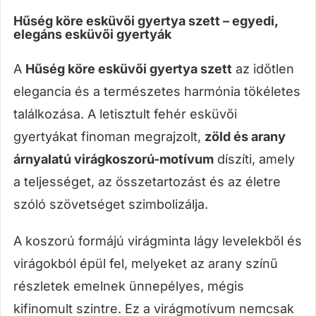
Hűség köre esküvői gyertya szett – egyedi,
elegáns esküvői gyertyák
A
Hűség köre
esküvői gyertya szett
az időtlen
elegancia és a természetes harmónia tökéletes
találkozása. A letisztult fehér esküvői
gyertyákat finoman megrajzolt,
zöld és arany
árnyalatú virágkoszorú-motívum
díszíti, amely
a teljességet, az összetartozást és az életre
szóló szövetséget szimbolizálja.
A koszorú formájú virágminta lágy levelekből és
virágokból épül fel, melyeket az arany színű
részletek emelnek ünnepélyes, mégis
kifinomult szintre. Ez a virágmotívum nemcsak