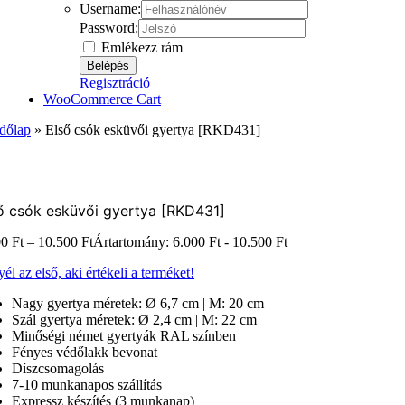
Username:
Password:
Emlékezz rám
Regisztráció
WooCommerce Cart
dőlap
»
Első csók esküvői gyertya [RKD431]
ő csók esküvői gyertya [RKD431]
00
Ft
–
10.500
Ft
Ártartomány: 6.000 Ft - 10.500 Ft
él az első, aki értékeli a terméket!
Nagy gyertya méretek: Ø 6,7 cm | M: 20 cm
Szál gyertya méretek: Ø 2,4 cm | M: 22 cm
Minőségi német gyertyák RAL színben
Fényes védőlakk bevonat
Díszcsomagolás
7-10 munkanapos szállítás
Expressz készítés (3 munkanap)