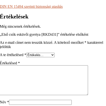
DIN EN 15494 szerinti biztonsági utasítás
Értékelések
Még nincsenek értékelések.
„Első csók esküvői gyertya [RKD431]” értékelése elsőként
Az e-mail címet nem tesszük közzé.
A kötelező mezőket
*
karakterrel
jelöltük
A te értékelésed
*
Értékelésed
*
Név
*