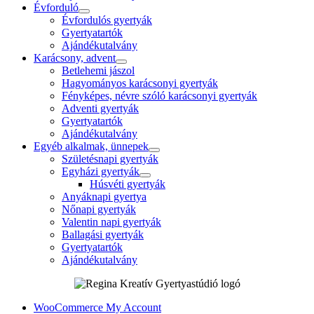
Évforduló
Évfordulós gyertyák
Gyertyatartók
Ajándékutalvány
Karácsony, advent
Betlehemi jászol
Hagyományos karácsonyi gyertyák
Fényképes, névre szóló karácsonyi gyertyák
Adventi gyertyák
Gyertyatartók
Ajándékutalvány
Egyéb alkalmak, ünnepek
Születésnapi gyertyák
Egyházi gyertyák
Húsvéti gyertyák
Anyáknapi gyertya
Nőnapi gyertyák
Valentin napi gyertyák
Ballagási gyertyák
Gyertyatartók
Ajándékutalvány
WooCommerce My Account