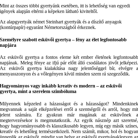
Mint az összes többi gyertyánk esetében, itt is lehetőség van egyedi
igények alapján eltérni a képeken látható kiviteltől.
Az alapgyertyák német Steinhart gyertyák és a díszítő anyagok
(kontúrpapír) egyaránt Németországból érkeznek.
Személyre szabott esküvői gyertya – fény az élet legfontosabb
napjára
Az esküvői gyertya a fontos eleme két ember életének legfontosab
napjának. Meleg fénye az ifjú pár előtt álló csodálatos jövőt jelképezi
Az esküvői gyertya kialakítása nagy jelentőséggel bír, elvégre 
menyasszonyon és a vőlegényen kívül minden szem rá szegeződik.
Hagyományos vagy inkább kreatív és modern – az esküvői
gyertya, mint a szerelem szimbóluma
Milyennek képzeled a házasságot és a házasságot? Mindenkine
megvannak a saját elképzelései erről a szentségről és arról, hogy mi
jelent számára. Ez gyakran már magának az esküvőnek 
megtervezésekor is megmutatkozik. Az egyik násznép azt szeretné
hogy hagyományosabb és klasszikusabb legyen, míg egy másik színes
kreatív és lehetőleg természetközeli. Nem számít, mikor, hol és hogya
ünneplik az esküvőt, mindig van helye az esküvői gyertyánaklegyen a