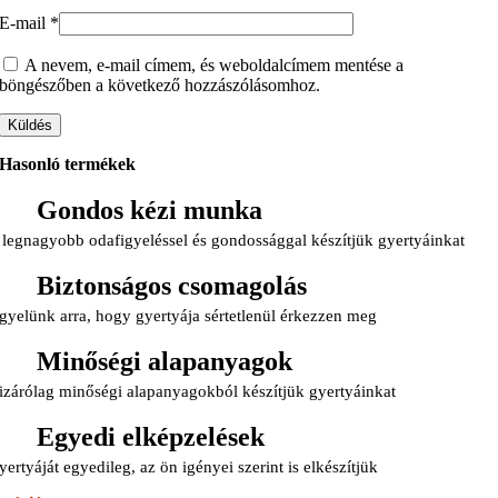
E-mail
*
A nevem, e-mail címem, és weboldalcímem mentése a
böngészőben a következő hozzászólásomhoz.
Hasonló termékek
Gondos kézi munka
 legnagyobb odafigyeléssel és gondossággal készítjük gyertyáinkat
Biztonságos csomagolás
gyelünk arra, hogy gyertyája sértetlenül érkezzen meg
Minőségi alapanyagok
izárólag minőségi alapanyagokból készítjük gyertyáinkat
Egyedi elképzelések
yertyáját egyedileg, az ön igényei szerint is elkészítjük