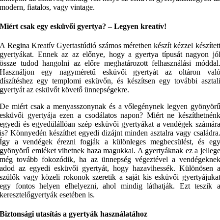
modern, fiatalos, vagy vintage.
Miért csak egy esküvői gyertya? – Legyen kreatív!
A Regina Kreatív Gyertastúdió számos méretben készít kézzel készítet
gyertyákat. Ennek az az előnye, hogy a gyertya típusát nagyon jó
össze tudod hangolni az előre meghatározott felhasználási móddal
Használjon egy nagyméretű esküvői gyertyát az oltáron val
díszítéshez egy templomi esküvőn, és készítsen egy további asztal
gyertyát az esküvőt követő ünnepségekre.
De miért csak a menyasszonynak és a vőlegénynek legyen gyönyör
esküvői gyertyája ezen a csodálatos napon? Miért ne készíthetnén
egyedi és egyedülállóan szép esküvői gyertyákat a vendégek számár
is? Könnyedén készíthet egyedi dizájnt minden asztalra vagy családra
Így a vendégek érezni fogják a különleges megbecsülést, és eg
gyönyörű emléket vihetnek haza magukkal. A gyertyáknak ez a jelleg
még tovább fokozódik, ha az ünnepség végeztével a vendégekne
adod az egyedi esküvői gyertyát, hogy hazavihessék. Különösen 
szülők vagy közeli rokonok szeretik a saját kis esküvői gyertyájuka
egy fontos helyen elhelyezni, ahol mindig láthatják. Ezt teszik 
keresztelőgyertyák esetében is.
Biztonsági utasítás a gyertyák használatához