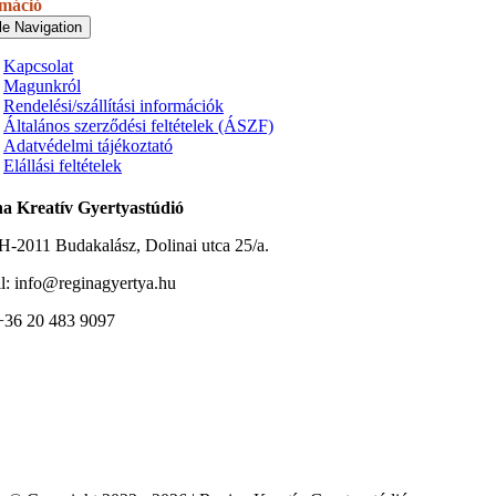
rmáció
le Navigation
Kapcsolat
Magunkról
Rendelési/szállítási információk
Általános szerződési feltételek (ÁSZF)
Adatvédelmi tájékoztató
Elállási feltételek
a Kreatív Gyertyastúdió
H-2011 Budakalász, Dolinai utca 25/a.
l: info@reginagyertya.hu
 +36 20 483 9097