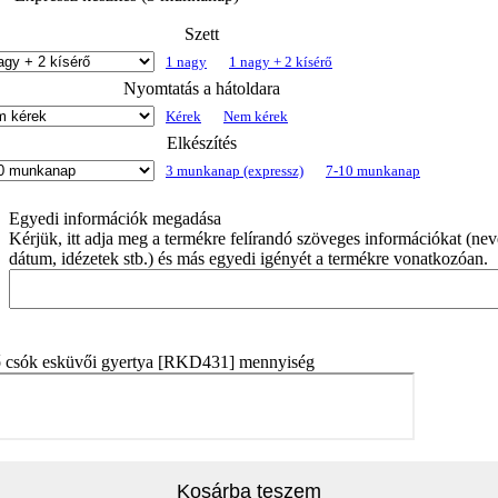
Szett
1 nagy
1 nagy + 2 kísérő
Nyomtatás a hátoldara
Kérek
Nem kérek
Elkészítés
3 munkanap (expressz)
7-10 munkanap
Egyedi információk megadása
Kérjük, itt adja meg a termékre felírandó szöveges információkat (nev
dátum, idézetek stb.) és más egyedi igényét a termékre vonatkozóan.
ő csók esküvői gyertya [RKD431] mennyiség
Kosárba teszem