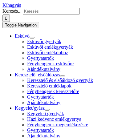
Kihagyás
Keresés...
Toggle Navigation
Esküvő
Esküvői gyertyák
Esküvői emlékgyertyák
Esküvői emlékdoboz
Gyertyatartók
Fényhengerek esküvőre
Ajándékutalvány
Keresztelő, elsőáldozás
Keresztelő és elsőáldozó gyertyák
Keresztelő emléklapok
Fényhengerek keresztelőre
Gyertyatartók
Ajándékutalvány
Kegyelet/gyász
Kegyeleti gyertyák
Házi kedvenc emlékgyertya
Fényhengerek megemlékezésre
Gyertyatartók
Ajándékutalvány