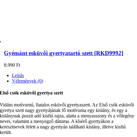
Gyémánt esküvői gyertyatartó szett [RKD9992]
8.990
Ft
Leírás
Vélemények (0)
Első csók esküvői gyertya szett
Vidám motívumú, fiatalos esküvői gyertyaszett. Az Első csók esküvői
gyertya szett nagy gyertyájának fő motívuma egy kislány, és egy a
kislánynak puszit adó kisfiú rajza, alatta a menyasszony és a vőlegény
nevei, valamint a menyegző dátuma. A kísérő gyertyákon a
keresztnevek felett a nagy gyertyán található kislány, illetve kisfiú
került.