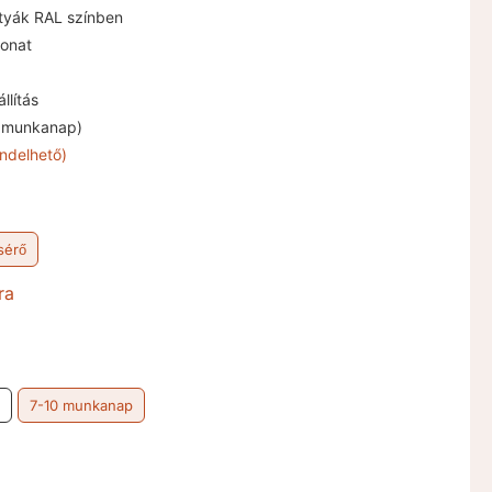
tyák RAL színben
onat
llítás
3 munkanap)
ndelhető)
sérő
ra
7-10 munkanap