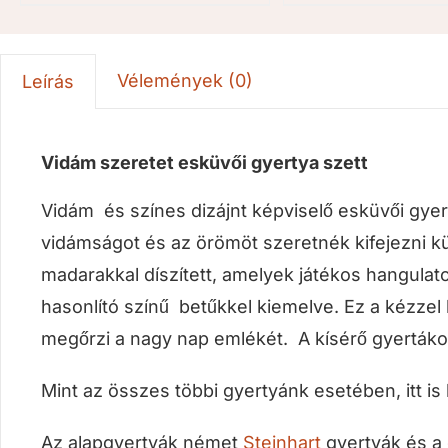
Vélemények (0)
Leírás
Vidám szeretet esküvői gyertya szett
Vidám és színes dizájnt képviselő esküvői gyer
vidámságot és az örömöt szeretnék kifejezni kü
madarakkal díszített, amelyek játékos hangulato
hasonlító színű betűkkel kiemelve. Ez a kézze
megőrzi a nagy nap emlékét. A kísérő gyertáko
Mint az összes többi gyertyánk esetében, itt is 
Az alapgyertyák német
Steinhart
gyertyák és a 