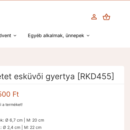
dvent
Egyéb alkalmak, ünnepek
tet esküvői gyertya [RKD455]
Ártartomány:
.500
Ft
6.000 Ft
li a terméket!
-
10.500 Ft
k: Ø 6,7 cm | M: 20 cm
: Ø 2,4 cm | M: 22 cm