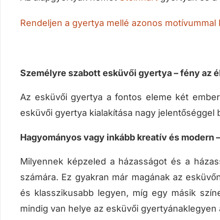
Rendeljen a gyertya mellé azonos motívummal 
Személyre szabott esküvői gyertya – fény az é
Az esküvői gyertya a fontos eleme két ember é
esküvői gyertya kialakítása nagy jelentőségge
Hagyományos vagy inkább kreatív és modern –
Milyennek képzeled a házasságot és a házassá
számára. Ez gyakran már magának az esküvőn
és klasszikusabb legyen, míg egy másik színe
mindig van helye az esküvői gyertyánaklegyen a