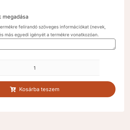
ók megadása
a termékre felírandó szöveges információkat (nevek,
 és más egyedi igényét a termékre vonatkozóan.
Vidám
szeretet
esküvői
Kosárba teszem
gyertya
[RKD455]
mennyiség