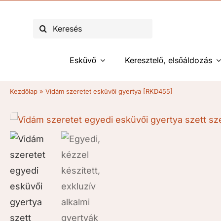
Kihagyás
Keresés...
Esküvő
Keresztelő, elsőáldozás
Kezdőlap
»
Vidám szeretet esküvői gyertya [RKD455]