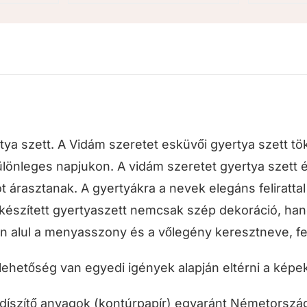
tya szett. A Vidám szeretet esküvői gyertya szett tö
lönleges napjukon. A vidám szeretet gyertya szett é
t árasztanak. A gyertyákra a nevek elegáns feliratta
l készített gyertyaszett nemcsak szép dekoráció, ha
n alul a menyasszony és a vőlegény keresztneve, fe
lehetőség van egyedi igények alapján eltérni a képeke
díszítő anyagok (kontúrpapír) egyaránt Németorszá