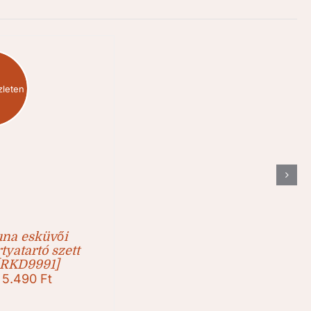
zleten
una esküvői
tyatartó szett
[RKD9991]
5.490
Ft