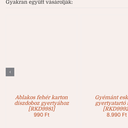
Gyakran együtt vásárolják:
Ablakos fehér karton
Gyémánt esk
díszdoboz gyertyához
gyertyatartó 
[RKD9981]
[RKD9992
990
Ft
8.990
Ft