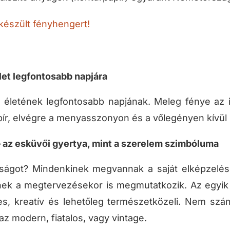
készült fényhengert!
let legfontosabb napjára
letének legfontosabb napjának. Meleg fénye az ifjú
l bír, elvégre a menyasszonyon és a vőlegényen kívü
 az esküvői gyertya, mint a szerelem szimbóluma
got? Mindenkinek megvannak a saját elképzelései 
ek a megtervezésekor is megmutatkozik. Az egyi
s, kreatív és lehetőleg természetközeli. Nem szám
z modern, fiatalos, vagy vintage.