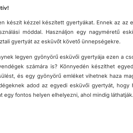
tív!
 készít kézzel készített gyertyákat. Ennek az az e
sználási móddal. Használjon egy nagyméretű eskü
ztali gyertyát az esküvőt követő ünnepségekre.
ynek legyen gyönyörű esküvői gyertyája ezen a cso
vendégek számára is? Könnyedén készíthet egyedi 
ülést, és egy gyönyörű emléket vihetnek haza mag
dégeknek adod az egyedi esküvői gyertyát, hogy h
t egy fontos helyen elhelyezni, ahol mindig láthatják