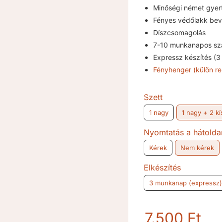
Minőségi német gyer
Fényes védőlakk bev
Díszcsomagolás
7-10 munkanapos szá
Expressz készítés (
Fényhenger (külön re
Szett
1 nagy
1 nagy + 2 kí
Nyomtatás a hátolda
Kérek
Nem kérek
Elkészítés
3 munkanap (expressz)
7.500
Ft