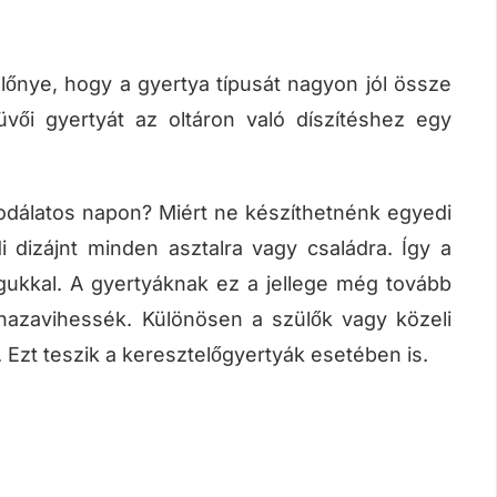
lőnye, hogy a gyertya típusát nagyon jól össze
vői gyertyát az oltáron való díszítéshez egy
dálatos napon? Miért ne készíthetnénk egyedi
dizájnt minden asztalra vagy családra. Így a
ukkal. A gyertyáknak ez a jellege még tovább
azavihessék. Különösen a szülők vagy közeli
. Ezt teszik a keresztelőgyertyák esetében is.