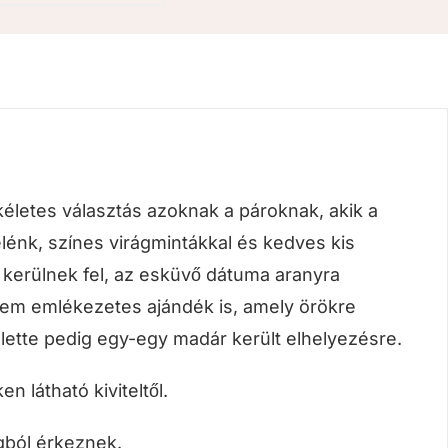
kéletes választás azoknak a pároknak, akik a
lénk, színes virágmintákkal és kedves kis
l kerülnek fel, az esküvő dátuma aranyra
nem emlékezetes ajándék is, amely örökre
lette pedig egy-egy madár került elhelyezésre.
n látható kiviteltől.
gból érkeznek.