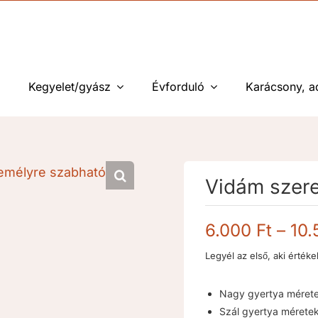
Kegyelet/gyász
Évforduló
Karácsony, a
Vidám szere
6.000
Ft
–
10
Legyél az első, aki értéke
Nagy gyertya mérete
Szál gyertya méretek