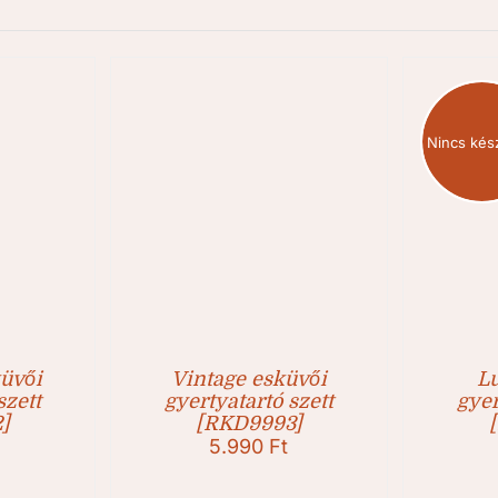
Nincs kés
üvői
Vintage esküvői
L
szett
gyertyatartó szett
gyer
]
[RKD9993]
5.990
Ft