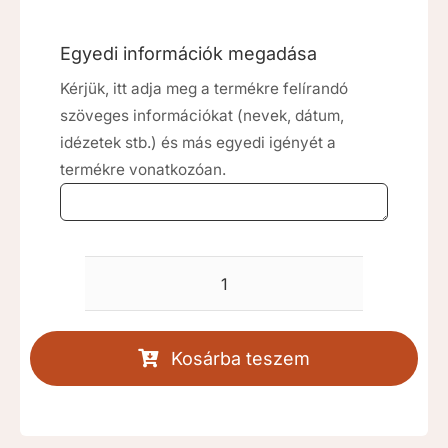
Egyedi információk megadása
Kérjük, itt adja meg a termékre felírandó
szöveges információkat (nevek, dátum,
idézetek stb.) és más egyedi igényét a
termékre vonatkozóan.
Pasztell
virágok
esküvői
Kosárba teszem
gyertya
[RKD461]
mennyiség