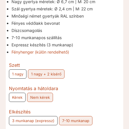
10.500 Ft
Nagy gyertya méretek: Ø 6,7 cm | M: 20 cm
Szál gyertya méretek: Ø 2,4 cm | M: 22 cm
Minőségi német gyertyák RAL színben
Fényes védőlakk bevonat
Díszcsomagolás
7-10 munkanapos szállítás
Expressz készítés (3 munkanap)
Fényhenger (külön rendelhető)
Szett
1 nagy
1 nagy + 2 kísérő
Nyomtatás a hátoldara
Kérek
Nem kérek
Elkészítés
3 munkanap (expressz)
7-10 munkanap