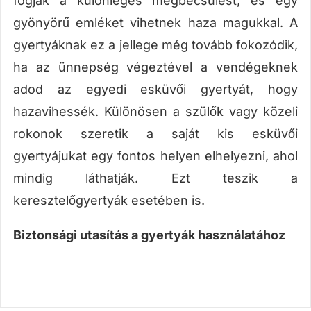
fogják a különleges megbecsülést, és egy
gyönyörű emléket vihetnek haza magukkal. A
gyertyáknak ez a jellege még tovább fokozódik,
ha az ünnepség végeztével a vendégeknek
adod az egyedi esküvői gyertyát, hogy
hazavihessék. Különösen a szülők vagy közeli
rokonok szeretik a saját kis esküvői
gyertyájukat egy fontos helyen elhelyezni, ahol
mindig láthatják. Ezt teszik a
keresztelőgyertyák esetében is.
Biztonsági utasítás a gyertyák használatához