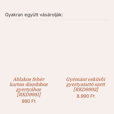
Gyakran együtt vásárolják:
Ablakos fehér
Gyémánt esküvői
karton díszdoboz
gyertyatartó szett
gyertyához
[RKD9992]
[RKD9981]
8.990
Ft
990
Ft