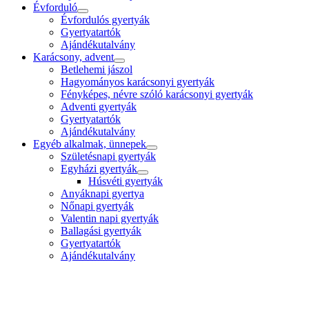
Évforduló
Évfordulós gyertyák
Gyertyatartók
Ajándékutalvány
Karácsony, advent
Betlehemi jászol
Hagyományos karácsonyi gyertyák
Fényképes, névre szóló karácsonyi gyertyák
Adventi gyertyák
Gyertyatartók
Ajándékutalvány
Egyéb alkalmak, ünnepek
Születésnapi gyertyák
Egyházi gyertyák
Húsvéti gyertyák
Anyáknapi gyertya
Nőnapi gyertyák
Valentin napi gyertyák
Ballagási gyertyák
Gyertyatartók
Ajándékutalvány