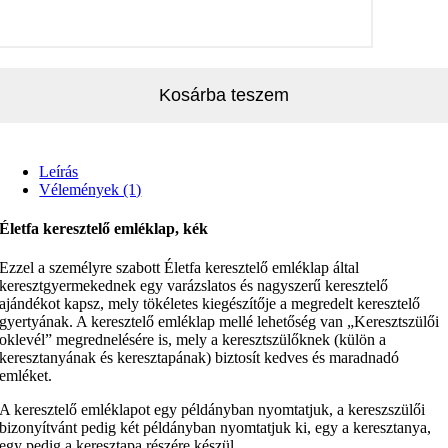
Kosárba teszem
Leírás
Vélemények (1)
Életfa keresztelő emléklap, kék
Ezzel a személyre szabott Életfa keresztelő emléklap által
keresztgyermekednek egy varázslatos és nagyszerű keresztelő
ajándékot kapsz, mely tökéletes kiegészítője a megredelt keresztelő
gyertyának. A keresztelő emléklap mellé lehetőség van „Keresztszülői
oklevél” megrednelésére is, mely a keresztszülőknek (külön a
keresztanyának és keresztapának) biztosít kedves és maradnadó
emléket.
A keresztelő emléklapot egy példányban nyomtatjuk, a kereszszülői
bizonyítvánt pedig két példányban nyomtatjuk ki, egy a keresztanya,
egy pedig a keresztapa részére készül.