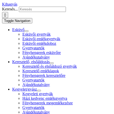
Kihagyás
Keresés...
Toggle Navigation
Esküvő
Esküvői gyertyák
Esküvői emlékgyertyák
Esküvői emlékdoboz
Gyertyatartók
Fényhengerek esküvőre
Ajándékutalvány
Keresztelő, elsőáldozás
Keresztelő és elsőáldozó gyertyák
Keresztelő emléklapok
Fényhengerek keresztelőre
Gyertyatartók
Ajándékutalvány
Kegyelet/gyász
Kegyeleti gyertyák
Házi kedvenc emlékgyertya
Fényhengerek megemlékezésre
Gyertyatartók
Ajándékutalvány