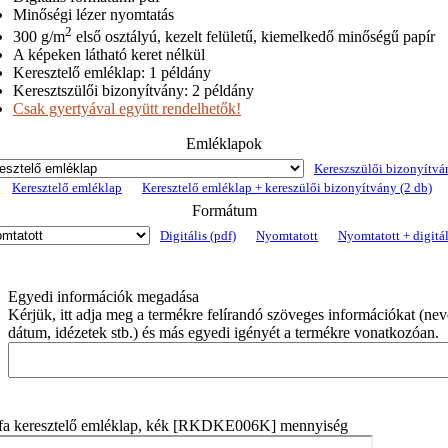
Minőségi lézer nyomtatás
2
300 g/m
első osztályú, kezelt felületű, kiemelkedő minőségű papír
A képeken látható keret nélkül
Keresztelő emléklap: 1 példány
Keresztszülői bizonyítvány: 2 példány
Csak gyertyával együtt rendelhetők!
Emléklapok
Kereszszülői bizonyítvá
Keresztelő emléklap
Keresztelő emléklap + kereszülői bizonyítvány (2 db)
Formátum
Digitális (pdf)
Nyomtatott
Nyomtatott + digitál
Egyedi információk megadása
Kérjük, itt adja meg a termékre felírandó szöveges információkat (nev
dátum, idézetek stb.) és más egyedi igényét a termékre vonatkozóan.
tfa keresztelő emléklap, kék [RKDKE006K] mennyiség