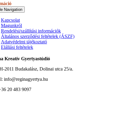
rmáció
le Navigation
Kapcsolat
Magunkról
Rendelési/szállítási információk
Általános szerződési feltételek (ÁSZF)
Adatvédelmi tájékoztató
Elállási feltételek
a Kreatív Gyertyastúdió
H-2011 Budakalász, Dolinai utca 25/a.
l: info@reginagyertya.hu
 +36 20 483 9097