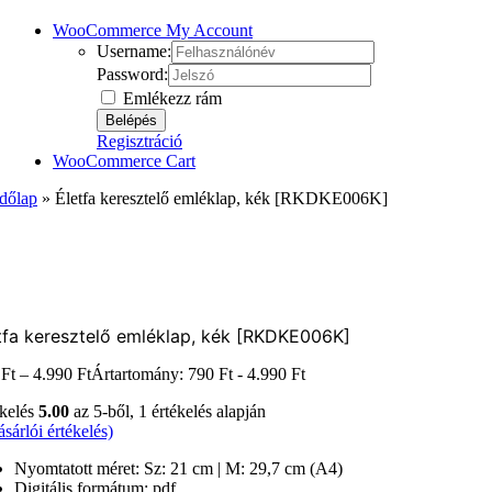
WooCommerce My Account
Username:
Password:
Emlékezz rám
Regisztráció
WooCommerce Cart
dőlap
»
Életfa keresztelő emléklap, kék [RKDKE006K]
tfa keresztelő emléklap, kék [RKDKE006K]
0
Ft
–
4.990
Ft
Ártartomány: 790 Ft - 4.990 Ft
ékelés
5.00
az 5-ből,
1
értékelés alapján
sárlói értékelés)
Nyomtatott méret: Sz: 21 cm | M: 29,7 cm (A4)
Digitális formátum: pdf