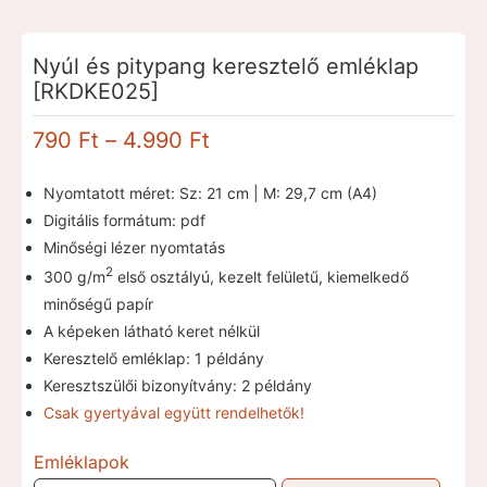
Nyúl és pitypang keresztelő emléklap
[RKDKE025]
Ártartomány:
790
Ft
–
4.990
Ft
790 Ft
-
Nyomtatott méret: Sz: 21 cm | M: 29,7 cm (A4)
4.990 Ft
Digitális formátum: pdf
Minőségi lézer nyomtatás
2
300 g/m
első osztályú, kezelt felületű, kiemelkedő
minőségű papír
A képeken látható keret nélkül
Keresztelő emléklap: 1 példány
Keresztszülői bizonyítvány: 2 példány
Csak gyertyával együtt rendelhetők!
Emléklapok