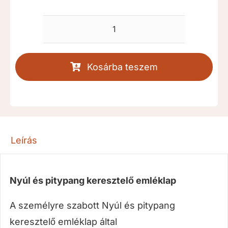
Nyúl
és
pitypang
Kosárba teszem
keresztelő
emléklap
[RKDKE025]
mennyiség
Leírás
Nyúl és pitypang keresztelő emléklap
A személyre szabott Nyúl és pitypang
keresztelő emléklap által