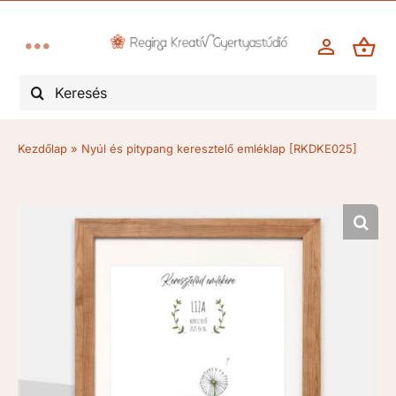
Kihagyás
Toggle
Keresés...
Navigation
Esküvő
Kezdőlap
»
Nyúl és pitypang keresztelő emléklap [RKDKE025]
Keresztelő, elsőáldozás
Kegyelet/gyász
Évforduló
Karácsony, advent
Egyéb alkalmak, ünnepek