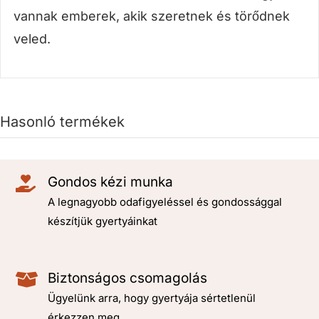
vannak emberek, akik szeretnek és törődnek
veled.
Hasonló termékek
Gondos kézi munka
A legnagyobb odafigyeléssel és gondossággal
készítjük gyertyáinkat
Biztonságos csomagolás
Ügyelünk arra, hogy gyertyája sértetlenül
érkezzen meg