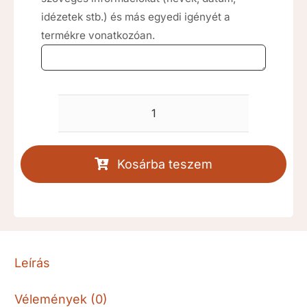
idézetek stb.) és más egyedi igényét a
termékre vonatkozóan.
Hit-
szeretet-
remény
Kosárba teszem
fényhenger
szett
zöld
[RKDFH042K]
mennyiség
Leírás
Vélemények (0)