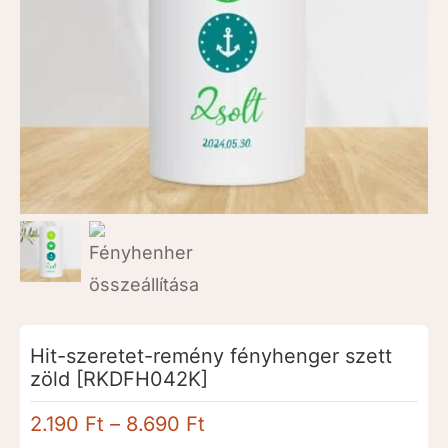
Hit-szeretet-remény fényhenger szett
zöld [RKDFH042K]
Ártartomány:
2.190
Ft
–
8.690
Ft
2.190 Ft