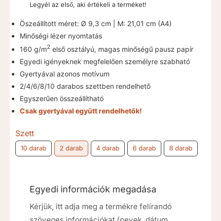
Legyél az első, aki értékeli a terméket!
-
8.690 Ft
Öszeállított méret: Ø 9,3 cm | M: 21,01 cm (A4)
Minőségi lézer nyomtatás
2
160 g/m
első osztályú, magas minőségű pausz papír
Egyedi igényeknek megfelelően személyre szabható
Gyertyával azonos motívum
2/4/6/8/10 darabos szettben rendelhető
Egyszerűen összeállítható
Csak gyertyával együtt rendelhetők!
Szett
10 darab
2 darab
4 darab
6 darab
8 darab
Egyedi információk megadása
Kérjük, itt adja meg a termékre felírandó
szöveges információkat (nevek, dátum,