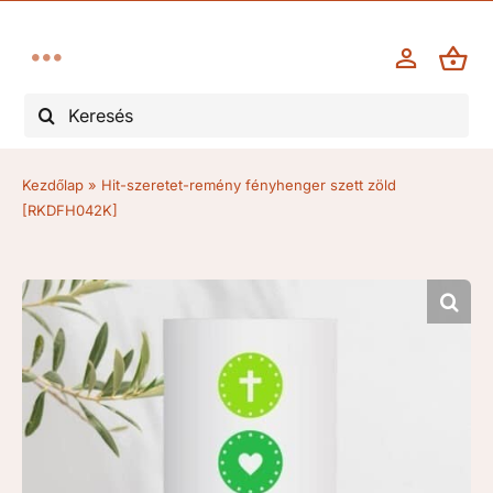
Kihagyás
Toggle
Keresés...
Navigation
Esküvő
Kezdőlap
»
Hit-szeretet-remény fényhenger szett zöld
Keresztelő, elsőáldozás
[RKDFH042K]
Kegyelet/gyász
Évforduló
Karácsony, advent
Egyéb alkalmak, ünnepek