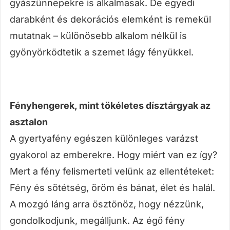
gyászünnepekre is alkalmasak. De egyedi
darabként és dekorációs elemként is remekül
mutatnak – különösebb alkalom nélkül is
gyönyörködtetik a szemet lágy fényükkel.
Fényhengerek, mint tökéletes dísztárgyak az
asztalon
A gyertyafény egészen különleges varázst
gyakorol az emberekre. Hogy miért van ez így?
Mert a fény felismerteti velünk az ellentéteket:
Fény és sötétség, öröm és bánat, élet és halál.
A mozgó láng arra ösztönöz, hogy nézzünk,
gondolkodjunk, megálljunk. Az égő fény