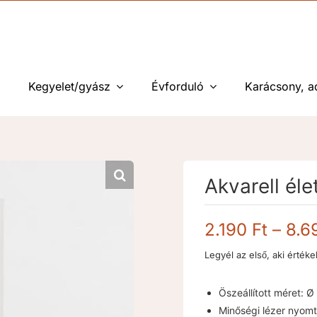
Kegyelet/gyász
Évforduló
Karácsony, a
Akvarell él
2.190
Ft
–
8.6
Legyél az első, aki értéke
Öszeállított méret: Ø
Minőségi lézer nyom