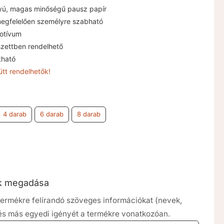
lyú, magas minőségű pausz papír
egfelelően személyre szabható
otívum
szettben rendelhető
tható
tt rendelhetők!
4 darab
6 darab
8 darab
ók megadása
a termékre felírandó szöveges információkat (nevek,
 és más egyedi igényét a termékre vonatkozóan.