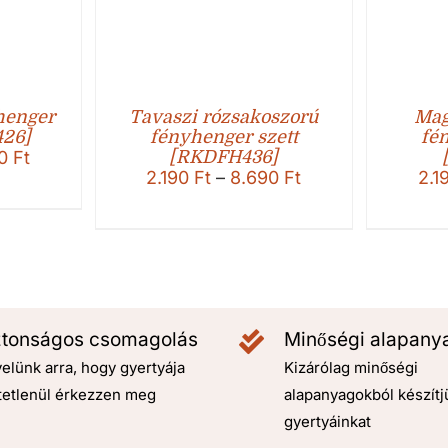
henger
Tavaszi rózsakoszorú
Mag
426]
fényhenger szett
fé
Ártartomány:
90
Ft
[RKDFH436]
Ártartomány:
2.190 Ft
2.190
Ft
–
8.690
Ft
2.1
2.190 Ft
-
-
8.690 Ft
8.690 Ft
ztonságos csomagolás
Minőségi alapany
elünk arra, hogy gyertyája
Kizárólag minőségi
tetlenül érkezzen meg
alapanyagokból készítj
gyertyáinkat