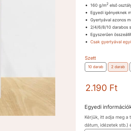
2
160 g/m
első osztá
Egyedi igényeknek m
Gyertyával azonos m
2/4/6/8/10 darabos 
Egyszerűen összeállí
Csak gyertyával együ
Szett
10 darab
2 darab
2.190
Ft
Egyedi informáci
Kérjük, itt adja meg 
dátum, idézetek stb.)