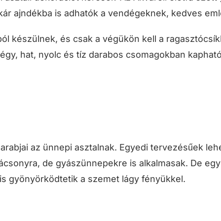
ár ajndékba is adhatók a vendégeknek, kedves eml
ól készülnek, és csak a végükön kell a ragasztócsík
négy, hat, nyolc és tíz darabos csomagokban kapható
abjai az ünnepi asztalnak. Egyedi tervezésűek lehe
rácsonyra, de gyászünnepekre is alkalmasak. De egy
is gyönyörködtetik a szemet lágy fényükkel.