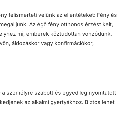
y felismerteti velünk az ellentéteket: Fény és
megálljunk. Az égő fény otthonos érzést kelt,
amelyhez mi, emberek köztudottan vonzódunk.
üvőn, áldozáskor vagy konfirmációkor,
 – a személyre szabott és egyedileg nyomtatott
edjenek az alkalmi gyertyákhoz. Biztos lehet