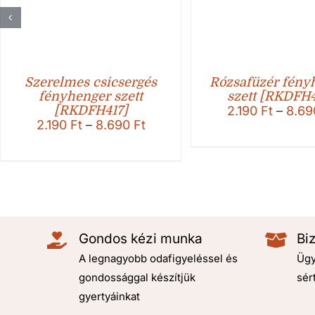
Szerelmes csicsergés
Rózsafüzér fény
fényhenger szett
szett [RKDFH
[RKDFH417]
2.190
Ft
–
8.6
Ártartomány:
2.190
Ft
–
8.690
Ft
2.190 Ft
-
8.690 Ft
Gondos kézi munka
Bi
A legnagyobb odafigyeléssel és
Ügy
gondossággal készítjük
sér
gyertyáinkat