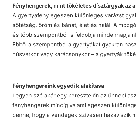
Fényhengerek, mint tökéletes dísztárgyak az a
A gyertyafény egészen különleges varázst gyako
sötétség, öröm és bánat, élet és halál. A mozg
és több szempontból is feldobja mindennapjain
Ebből a szempontból a gyertyákat gyakran haszn
húsvétkor vagy karácsonykor – a gyertyák tökél
Fényhengereink egyedi kialakítása
Legyen szó akár egy keresztelőn az ünnepi aszt
fényhengerek mindig valami egészen különleges
benne, hogy a vendégek szívesen hazaviszik m