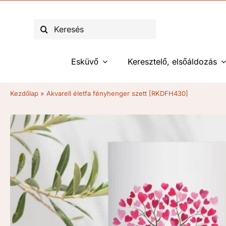
Kihagyás
Keresés...
Esküvő
Keresztelő, elsőáldozás
Kezdőlap
»
Akvarell életfa fényhenger szett [RKDFH430]