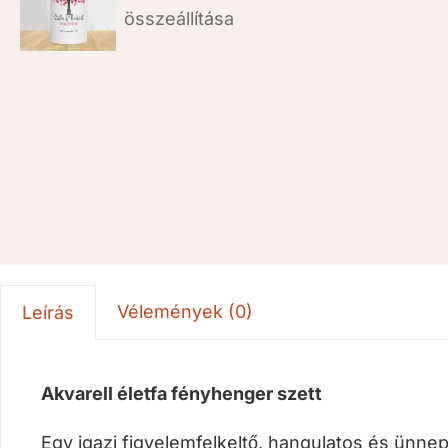
Vélemények (0)
Leírás
Akvarell életfa fényhenger szett
Egy igazi figyelemfelkeltő, hangulatos és ünnep