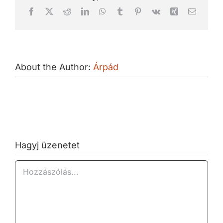
Facebook
X
Reddit
LinkedIn
WhatsApp
Tumblr
Pinterest
Vk
Xing
Email:
About the Author:
Árpád
Hagyj üzenetet
Hozzászólás