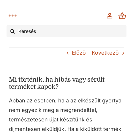
Kihagyás
Toggle
Keresés...
Navigation
Esküvő
Előző
Következő
Keresztelő, elsőáldozás
Kegyelet/gyász
Mi történik, ha hibás vagy sérült
terméket kapok?
Évforduló
Abban az esetben, ha a az elkészült gyertya
nem egyezik meg a megrendelttel,
Karácsony, advent
természetesen újat készítünk és
díjmentesen elküldjük. Ha a kiküldött termék
Egyéb alkalmak, ünnepek