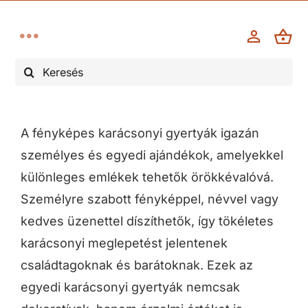
Kihagyás
Toggle
Keresés...
Navigation
Esküvő
Keresztelő, elsőáldozás
A fényképes karácsonyi gyertyák igazán
személyes és egyedi ajándékok, amelyekkel
Kegyelet/gyász
különleges emlékek tehetők örökkévalóvá.
Személyre szabott fényképpel, névvel vagy
Évforduló
kedves üzenettel díszíthetők, így tökéletes
karácsonyi meglepetést jelentenek
Karácsony, advent
családtagoknak és barátoknak. Ezek az
egyedi karácsonyi gyertyák nemcsak
Egyéb alkalmak, ünnepek