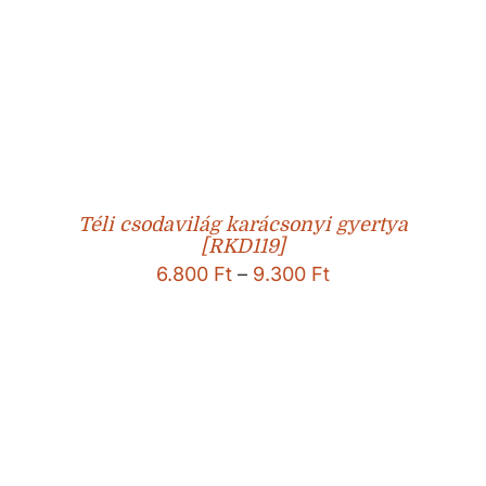
Téli csodavilág karácsonyi gyertya
[RKD119]
Ártartomány:
6.800
Ft
–
9.300
Ft
6.800 Ft
-
9.300 Ft