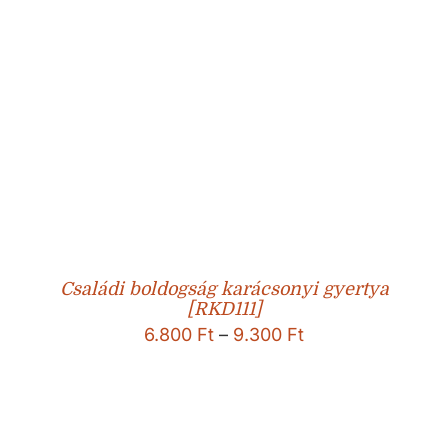
Családi boldogság karácsonyi gyertya
[RKD111]
Ártartomány:
6.800
Ft
–
9.300
Ft
6.800 Ft
-
9.300 Ft