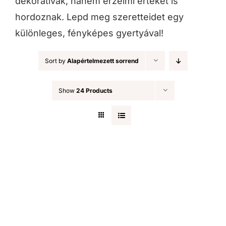
dekoratívak, hanem érzelmi értéket is
hordoznak. Lepd meg szeretteidet egy
különleges, fényképes gyertyával!
Sort by
Alapértelmezett sorrend
Show
24 Products