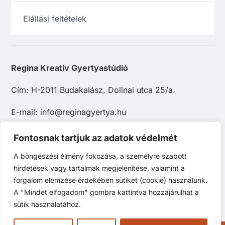
Elállási feltételek
Regina Kreatív Gyertyastúdió
Cím: H-2011 Budakalász, Dolinai utca 25/a.
E-mail: info@reginagyertya.hu
Tel.: +36 20 483 9097
Fontosnak tartjuk az adatok védelmét
A böngészési élmény fokozása, a személyre szabott
hirdetések vagy tartalmak megjelenítése, valamint a
forgalom elemzése érdekében sütiket (cookie) használunk.
A "Mindet elfogadom" gombra kattintva hozzájárulhat a
sütik használatához.