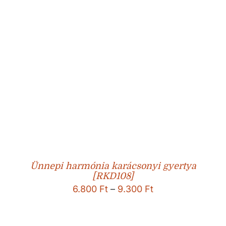
Ünnepi harmónia karácsonyi gyertya
[RKD108]
Ártartomány:
6.800
Ft
–
9.300
Ft
6.800 Ft
-