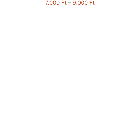
Ártartomány:
7.000
Ft
–
9.000
Ft
7.000 Ft
-
9.000 Ft