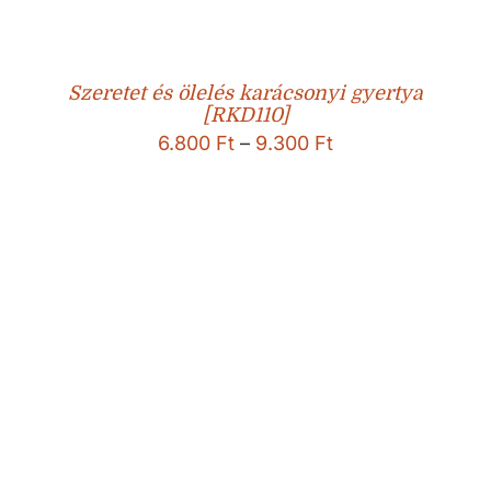
Szeretet és ölelés karácsonyi gyertya
[RKD110]
Ártartomány:
6.800
Ft
–
9.300
Ft
6.800 Ft
-
9.300 Ft