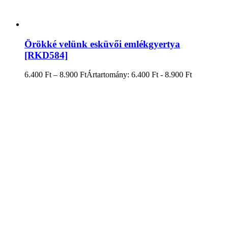
Örökké velünk esküvői emlékgyertya
[RKD584]
6.400
Ft
–
8.900
Ft
Ártartomány: 6.400 Ft - 8.900 Ft