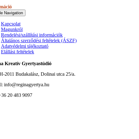
rmáció
le Navigation
Kapcsolat
Magunkról
Rendelési/szállítási információk
Általános szerződési feltételek (ÁSZF)
Adatvédelmi tájékoztató
Elállási feltételek
a Kreatív Gyertyastúdió
H-2011 Budakalász, Dolinai utca 25/a.
l: info@reginagyertya.hu
 +36 20 483 9097