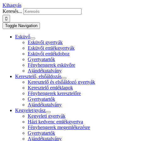
Kihagyás
Keresés...
Toggle Navigation
Esküvő
Esküvői gyertyák
Esküvői emlékgyertyák
Esküvői emlékdoboz
Gyertyatartók
Fényhengerek esküvőre
Ajándékutalvány
Keresztelő, elsőáldozás
Keresztelő és elsőáldozó gyertyák
Keresztelő emléklapok
Fényhengerek keresztelőre
Gyertyatartók
Ajándékutalvány
Kegyelet/gyász
Kegyeleti gyertyák
Házi kedvenc emlékgyertya
Fényhengerek megemlékezésre
Gyertyatartók
Ajándékutalvány