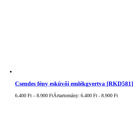
Csendes fény esküvői emlékgyertya [RKD581]
6.400
Ft
–
8.900
Ft
Ártartomány: 6.400 Ft - 8.900 Ft