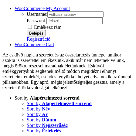
WooCommerce My Account
Username:
Password:
Emlékezz rám
Regisztráció
WooCommerce Cart
Az esküvő napja a szeretet és az összetartozás ünnepe, amikor
azokra is szeretettel emlékezünk, akik már nem lehetnek velünk,
mégis örökre részesei maradnak életünknek. Esküvői
emlékgyertyáink segítenek méltó módon megidézni elhunyt
szeretteink emlékét, csendes fényükkel helyet adva nekik az ünnepi
pillanatokban. Egy apró, mégis jelentőségteljes gesztus, amely a
szeretet örökkévalóságát jelképezi.
Sort by
Alapértelmezett sorrend
Sort by
Alapértelmezett sorrend
Sort by
Név
Sort by
Ár
Sort by
Dátum
Sort by
Népszerűség
Sort by
Értékelés