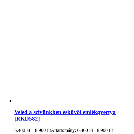
Veled a szívünkben esküvői emlékgyertya
[RKD582]
6.400
Ft
–
8.900
Ft
Ártartomány: 6.400 Ft - 8.900 Ft