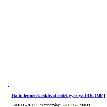
Ha itt lennétek esküvői emlékgyertya [RKD580]
6.400
Ft
–
8.900
Ft
Ártartomány: 6.400 Ft - 8.900 Ft