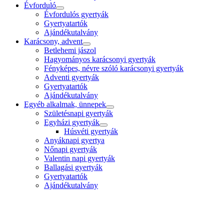
Évforduló
Évfordulós gyertyák
Gyertyatartók
Ajándékutalvány
Karácsony, advent
Betlehemi jászol
Hagyományos karácsonyi gyertyák
Fényképes, névre szóló karácsonyi gyertyák
Adventi gyertyák
Gyertyatartók
Ajándékutalvány
Egyéb alkalmak, ünnepek
Születésnapi gyertyák
Egyházi gyertyák
Húsvéti gyertyák
Anyáknapi gyertya
Nőnapi gyertyák
Valentin napi gyertyák
Ballagási gyertyák
Gyertyatartók
Ajándékutalvány