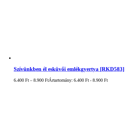
Szívünkben él esküvői emlékgyertya [RKD583]
6.400
Ft
–
8.900
Ft
Ártartomány: 6.400 Ft - 8.900 Ft