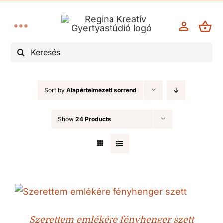
Kihagyás
Toggle
Keresés...
Navigation
Esküvő
Sort by
Alapértelmezett sorrend
Keresztelő, elsőáldozás
Show
24 Products
Kegyelet/gyász
Évforduló
Karácsony, advent
Szerettem emlékére fényhenger szett
Egyéb alkalmak, ünnepek