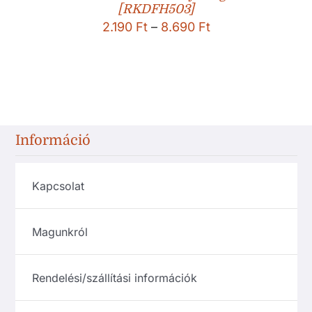
[RKDFH503]
Ártartomány:
2.190
Ft
–
8.690
Ft
2.190 Ft
-
8.690 Ft
Információ
Kapcsolat
Magunkról
Rendelési/szállítási információk