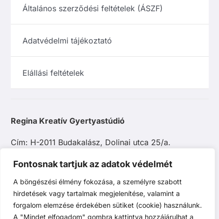
Általános szerződési feltételek (ÁSZF)
Adatvédelmi tájékoztató
Elállási feltételek
Regina Kreatív Gyertyastúdió
Cím: H-2011 Budakalász, Dolinai utca 25/a.
E-mail: info@reginagyertya.hu
Fontosnak tartjuk az adatok védelmét
A böngészési élmény fokozása, a személyre szabott
Tel.: +36 20 483 9097
hirdetések vagy tartalmak megjelenítése, valamint a
forgalom elemzése érdekében sütiket (cookie) használunk.
A "Mindet elfogadom" gombra kattintva hozzájárulhat a