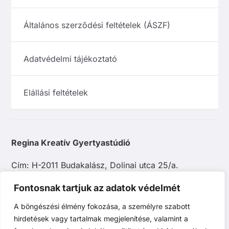
Általános szerződési feltételek (ÁSZF)
Adatvédelmi tájékoztató
Elállási feltételek
Regina Kreatív Gyertyastúdió
Cím: H-2011 Budakalász, Dolinai utca 25/a.
E-mail: info@reginagyertya.hu
Fontosnak tartjuk az adatok védelmét
A böngészési élmény fokozása, a személyre szabott
Tel.: +36 20 483 9097
hirdetések vagy tartalmak megjelenítése, valamint a