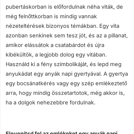
pubertáskorban is előfordulnak néha viták, de
még felnőttkorban is mindig vannak
nézeteltérések bizonyos témákban. Egy vita
azonban senkinek sem tesz jót, és az a pillanat,
amikor elássátok a csatabárdot és újra
kibékültök, a legjobb dolog egy vitában.
Használd ki a fény szimbolikáját, és lepd meg
anyukádat egy anyák napi gyertyával. A gyertya
egy bocsánatkérés vagy egy szép emlékeztető
arra, hogy mindig összetartotok, még akkor is,
ha a dolgok nehezebbre fordulnak.
Elevenítsd fel az emlékeket egy anyák napi