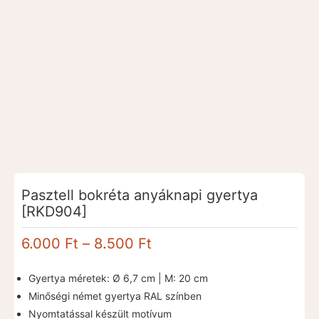
Pasztell bokréta anyáknapi gyertya
[RKD904]
Ártartomány:
6.000
Ft
–
8.500
Ft
6.000 Ft
-
Gyertya méretek: Ø 6,7 cm | M: 20 cm
8.500 Ft
Minőségi német gyertya RAL színben
Nyomtatással készült motívum