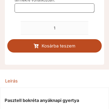
termékre vonatkozóan.
Pasztell
bokréta
anyáknapi
Kosárba teszem
gyertya
[RKD904]
mennyiség
Leírás
Pasztell bokréta anyáknapi gyertya